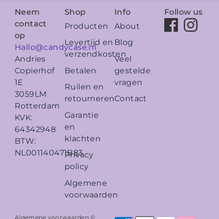
Neem
Shop
Info
Follow us
contact
Producten
About
op
Levertijd en
Blog
Hallo@candycase.nl
verzendkosten
Veel
Andries
Betalen
gestelde
Copierhof
vragen
1E
Ruilen en
3059LM
retourneren
Contact
Rotterdam
Garantie
KVK:
en
64342948
klachten
BTW:
NL001140471B83
Privacy
policy
Algemene
voorwaarden
Algemene voorwaarden ©