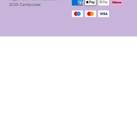
2025
Candycase
.