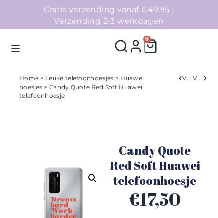
Gratis verzending vanaf €49,95 |
Verzending 2-3 werkdagen
0
Home
>
Leuke telefoonhoesjes
>
Huawei
Verleden
Volgend
hoesjes
> Candy Quote Red Soft Huawei
telefoonhoesje
Homepage
Telefoonhoesjes
Candy Quote
Accessoires
Red Soft Huawei
Sale
telefoonhoesje
€
17,50
Collecties