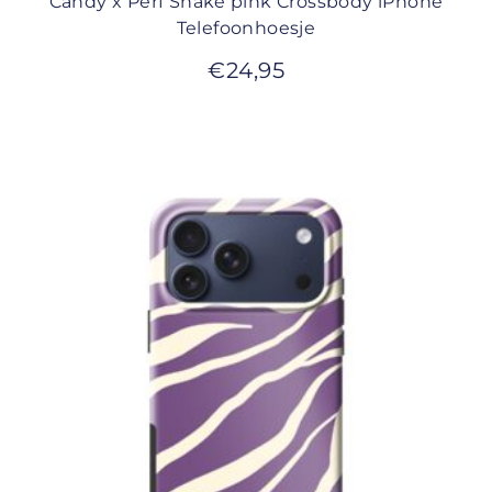
Candy x Perf Snake pink Crossbody iPhone
Telefoonhoesje
€
24,95