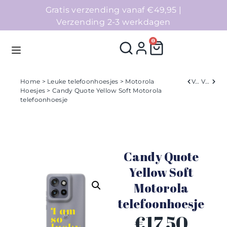
Gratis verzending vanaf €49,95 |
Verzending 2-3 werkdagen
0
Home
>
Leuke telefoonhoesjes
>
Motorola
Verleden
Volgend
Hoesjes
> Candy Quote Yellow Soft Motorola
telefoonhoesje
Homepage
Telefoonhoesjes
Candy Quote
Accessoires
Yellow Soft
Sale
Motorola
telefoonhoesje
Collecties
€
17,50