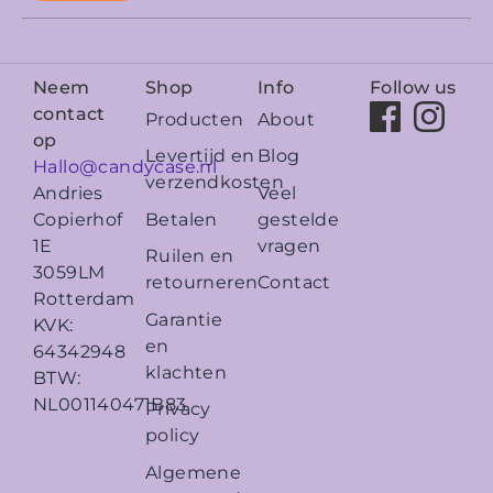
Neem
Shop
Info
Follow us
contact
Producten
About
op
Levertijd en
Blog
Hallo@candycase.nl
verzendkosten
Veel
Andries
Betalen
gestelde
Copierhof
vragen
1E
Ruilen en
3059LM
retourneren
Contact
Rotterdam
Garantie
KVK:
en
64342948
klachten
BTW:
NL001140471B83
Privacy
policy
Algemene