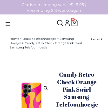
Gratis verzending vanaf €49,95 |
Verzending 2-3 werkdagen
0
Home
>
Leuke telefoonhoesjes
>
Samsung
Verleden
Volgend
Hoesjes
> Candy Retro Check Orange Pink Swirl
Samsung Telefoonhoesje
Homepage
Telefoonhoesjes
Candy Retro
Accessoires
Check Orange
Sale
Pink Swirl
Samsung
Collecties
Telefoonhoesje