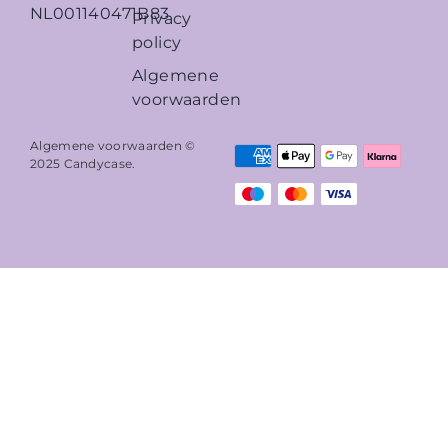
NL001140471B83
Privacy
policy
Algemene
voorwaarden
Algemene voorwaarden ©
2025
Candycase
.