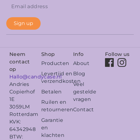
Sign up
Neem
Shop
Info
Follow us
contact
Producten
About
op
Levertijd en
Blog
Hallo@candycase.nl
verzendkosten
Veel
Andries
Betalen
gestelde
Copierhof
vragen
1E
Ruilen en
3059LM
retourneren
Contact
Rotterdam
Garantie
KVK:
en
64342948
klachten
BTW: