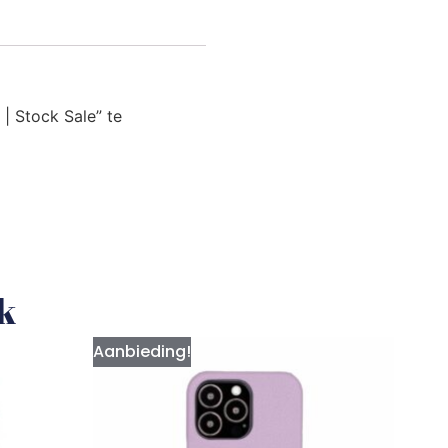
| Stock Sale” te
uk
Aanbieding!