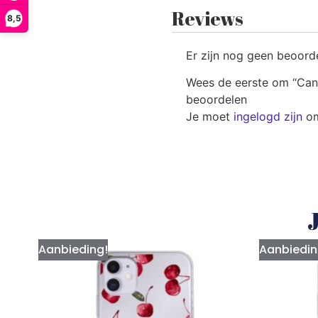
Reviews
8,5
Er zijn nog geen beoord
Wees de eerste om “Cand
beoordelen
Je moet
ingelogd zijn
om
J
Aanbieding!
Aanbiedin