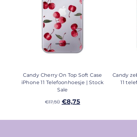
Candy Cherry On Top Soft Case
Candy zeb
iPhone 11 Telefoonhoesje | Stock
11 tel
Sale
€
8,75
€
17,50