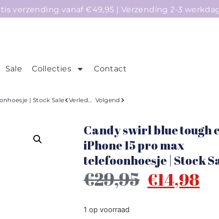
atis verzending vanaf €49,95 | Verzending 2-3 werkda
Sale
Collecties
Contact
mepage
Telefoonhoesjes
Accessoires
Sale
onhoesje | Stock Sale
Verleden
Volgend
Candy swirl blue tough 
iPhone 15 pro max
telefoonhoesje | Stock S
€
29,95
€
14,98
1 op voorraad