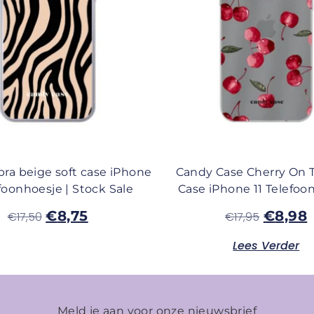
ra beige soft case iPhone
Candy Case Cherry On T
efoonhoesje | Stock Sale
Case iPhone 11 Telefoo
€
8,75
€
8,98
€
17,50
€
17,95
Lees Verder
Meld je aan voor onze nieuwsbrief