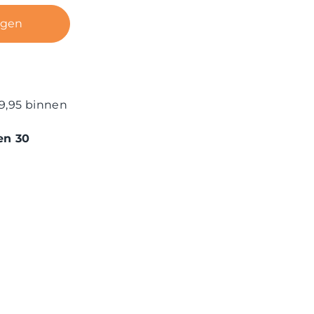
agen
9,95 binnen
en 30