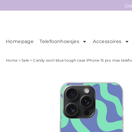
Gr
Homepage
Telefoonhoesjes
Accessoires
Ho
Homepage
Home
>
Sale
> Candy swirl blue tough case iPhone 15 pro max telefo
Telefoonhoesjes
Accessoires
Sale
Collecties
Contact