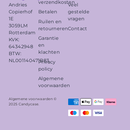
verzendkosten
Veel
Andries
Betalen
gestelde
Copierhof
vragen
1E
Ruilen en
3059LM
retourneren
Contact
Rotterdam
Garantie
KVK:
en
64342948
klachten
BTW:
NL001140471B83
Privacy
policy
Algemene
voorwaarden
Algemene voorwaarden ©
2025
Candycase
.