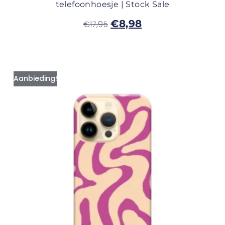
telefoonhoesje | Stock Sale
€
8,98
€
17,95
Aanbieding!