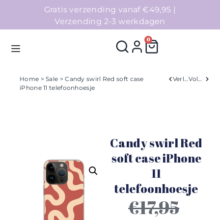
Gratis verzending vanaf €49,95 |
Verzending 2-3 werkdagen
0
Home
>
Sale
> Candy swirl Red soft case
Verleden
Volgend
iPhone 11 telefoonhoesje
Homepage
Telefoonhoesjes
Candy swirl Red
Accessoires
soft case iPhone
11
Sale
telefoonhoesje
Collecties
€
17,95