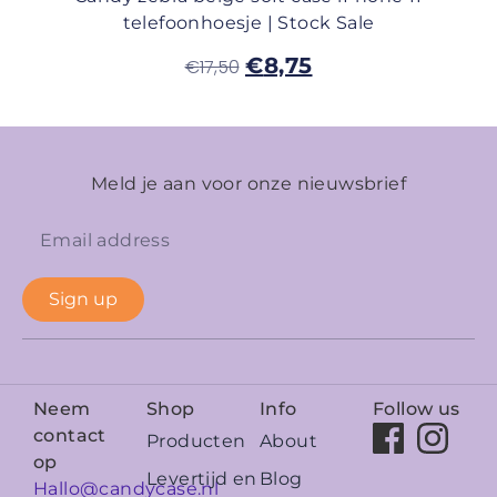
telefoonhoesje | Stock Sale
€
8,75
€
17,50
Meld je aan voor onze nieuwsbrief
Sign up
Neem
Shop
Info
Follow us
contact
Producten
About
op
Levertijd en
Blog
Hallo@candycase.nl