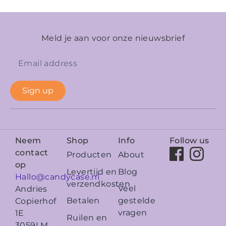
Meld je aan voor onze nieuwsbrief
Sign up
Neem
Shop
Info
Follow us
contact
Producten
About
op
Levertijd en
Blog
Hallo@candycase.nl
verzendkosten
Veel
Andries
Betalen
gestelde
Copierhof
vragen
1E
Ruilen en
3059LM