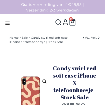
Gratis verzending vanaf €49,95 |
Verzending 2-3 werkdagen
0
Home
>
Sale
> Candy swirl red soft case
Verleden
Volgend
iPhone X telefoonhoesje | Stock Sale
Homepage
Telefoonhoesjes
Candy swirl red
Accessoires
soft case iPhone
X
Sale
telefoonhoesje |
Collecties
Stock Sale