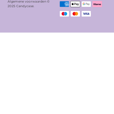
Algemene voorwaarden ©
2025
Candycase
.