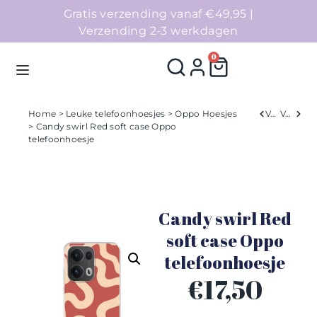
Gratis verzending vanaf €49,95 |
Verzending 2-3 werkdagen
0
Home
>
Leuke telefoonhoesjes
>
Oppo Hoesjes
Verleden
Volgend
> Candy swirl Red soft case Oppo
telefoonhoesje
Homepage
Telefoonhoesjes
Candy swirl Red
Accessoires
soft case Oppo
Sale
telefoonhoesje
€
17,50
Collecties