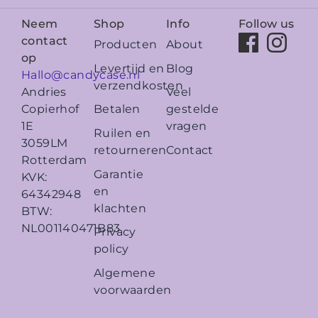
Neem
Shop
Info
Follow us
contact
Producten
About
op
Levertijd en
Blog
Hallo@candycase.nl
verzendkosten
Veel
Andries
Betalen
gestelde
Copierhof
vragen
1E
Ruilen en
3059LM
retourneren
Contact
Rotterdam
Garantie
KVK:
en
64342948
klachten
BTW:
NL001140471B83
Privacy
policy
Algemene
voorwaarden