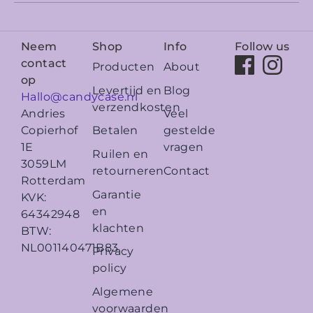
Neem
Shop
Info
Follow us
contact
Producten
About
op
Levertijd en
Blog
Hallo@candycase.nl
verzendkosten
Veel
Andries
Betalen
gestelde
Copierhof
vragen
1E
Ruilen en
3059LM
retourneren
Contact
Rotterdam
Garantie
KVK:
en
64342948
klachten
BTW:
NL001140471B83
Privacy
policy
Algemene
voorwaarden