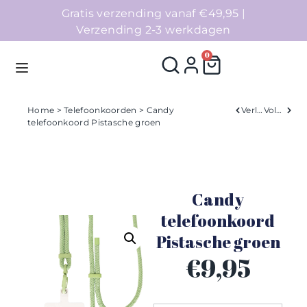
Gratis verzending vanaf €49,95 |
Verzending 2-3 werkdagen
0
Home
>
Telefoonkoorden
> Candy
Verleden
Volgend
telefoonkoord Pistasche groen
Homepage
Telefoonhoesjes
Candy
Accessoires
telefoonkoord
Pistasche groen
Sale
€
9,95
Collecties