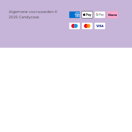
Algemene voorwaarden ©
2025
Candycase
.