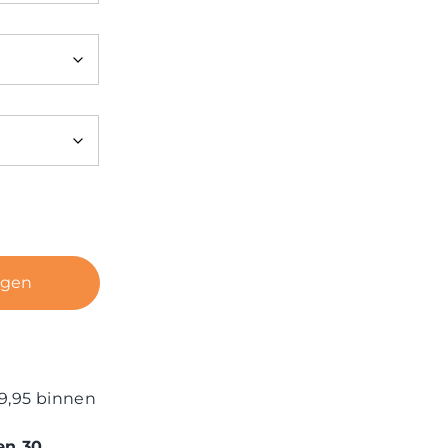
agen
9,95 binnen
en 30