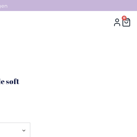
gen
0
0
Collecties
Contact
e soft