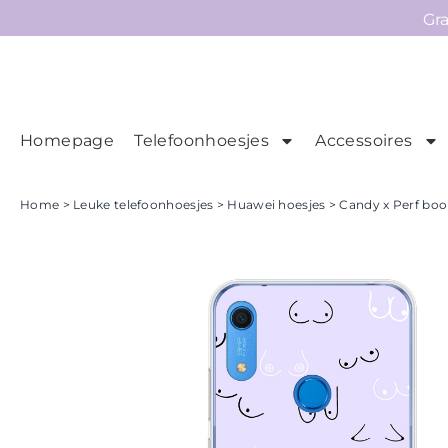
Gr
Homepage
Telefoonhoesjes
Accessoires
Ho
Homepage
Home
>
Leuke telefoonhoesjes
>
Huawei hoesjes
> Candy x Perf boo
Telefoonhoesjes
Accessoires
Sale
Collecties
Contact