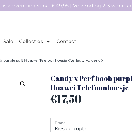
atis verzending vanaf €49,95 | Verzending 2-3 werkda
Sale
Collecties
Contact
mepage
Telefoonhoesjes
Accessoires
Sale
b purple soft Huawei Telefoonhoesje
Verleden
Volgend
Candy x Perf boob purpl
Huawei Telefoonhoesje
€
17,50
Brand