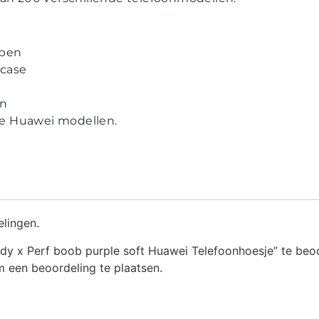
ppen
case
en
lle Huawei modellen.
elingen.
y x Perf boob purple soft Huawei Telefoonhoesje” te beo
 een beoordeling te plaatsen.