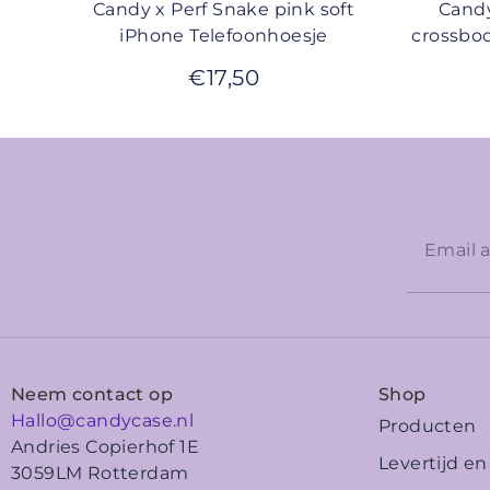
Candy x Perf Snake pink soft
Candy
iPhone Telefoonhoesje
crossbo
€
17,50
Neem contact op
Shop
Hallo@candycase.nl
Producten
Andries Copierhof 1E
Levertijd e
3059LM Rotterdam