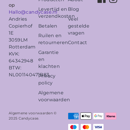
op
Levertijd en
Blog
Hallo@candycase.nl
verzendkosten
Veel
Andries
Betalen
gestelde
Copierhof
vragen
1E
Ruilen en
3059LM
retourneren
Contact
Rotterdam
Garantie
KVK:
en
64342948
klachten
BTW:
NL001140471B83
Privacy
policy
Algemene
voorwaarden
Algemene voorwaarden ©
2025
Candycase
.