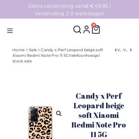
Gratis verzending vanaf €49,95 |
Verzending 2-3 werkdagen
0
Home
>
Sale
> Candy x Perf Leopard beige soft
Verleden
Volgend
Xiaomi Redmi Note Pro 11 5G telefoonhoesje/
stock sale
Homepage
Telefoonhoesjes
Candy x Perf
Accessoires
Leopard beige
Sale
soft Xiaomi
Redmi Note Pro
Collecties
11 5G