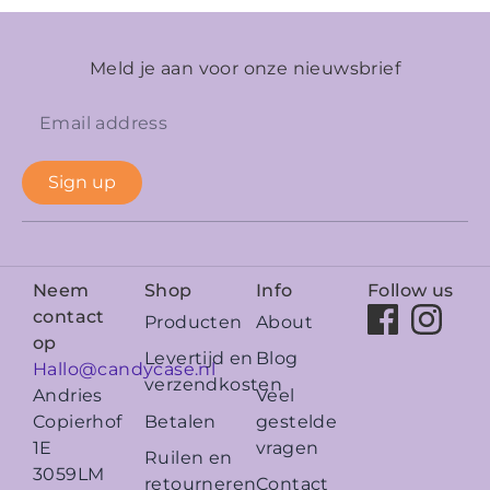
Meld je aan voor onze nieuwsbrief
Sign up
Neem
Shop
Info
Follow us
contact
Producten
About
op
Levertijd en
Blog
Hallo@candycase.nl
verzendkosten
Veel
Andries
Betalen
gestelde
Copierhof
vragen
1E
Ruilen en
3059LM
retourneren
Contact