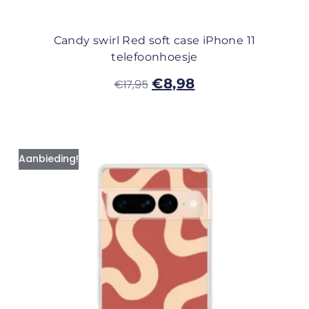
Candy swirl Red soft case iPhone 11
telefoonhoesje
€
8,98
€
17,95
Aanbieding!