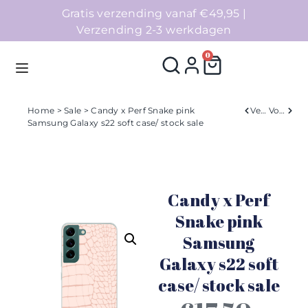
Gratis verzending vanaf €49,95 |
Verzending 2-3 werkdagen
0
Home
>
Sale
> Candy x Perf Snake pink
Verleden
Volgend
Samsung Galaxy s22 soft case/ stock sale
Homepage
Telefoonhoesjes
Candy x Perf
Accessoires
Snake pink
Samsung
Sale
Galaxy s22 soft
Collecties
case/ stock sale