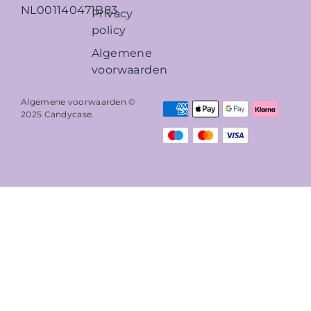
NL001140471B83
Privacy
policy
Algemene
voorwaarden
Algemene voorwaarden ©
2025
Candycase
.