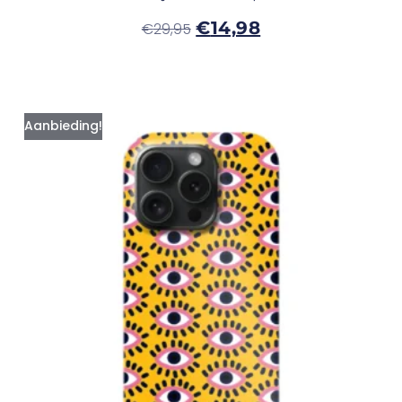
€
14,98
€
29,95
Aanbieding!