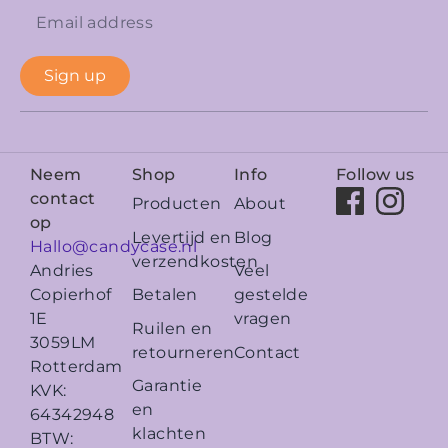
Sign up
Neem
Shop
Info
Follow us
contact
Producten
About
op
Levertijd en
Blog
Hallo@candycase.nl
verzendkosten
Veel
Andries
Betalen
gestelde
Copierhof
vragen
1E
Ruilen en
3059LM
retourneren
Contact
Rotterdam
Garantie
KVK:
en
64342948
klachten
BTW: