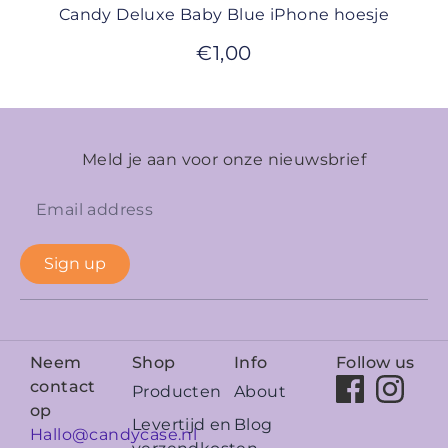
Candy Deluxe Baby Blue iPhone hoesje
€
1,00
Meld je aan voor onze nieuwsbrief
Sign up
Neem
Shop
Info
Follow us
contact
Producten
About
op
Levertijd en
Blog
Hallo@candycase.nl