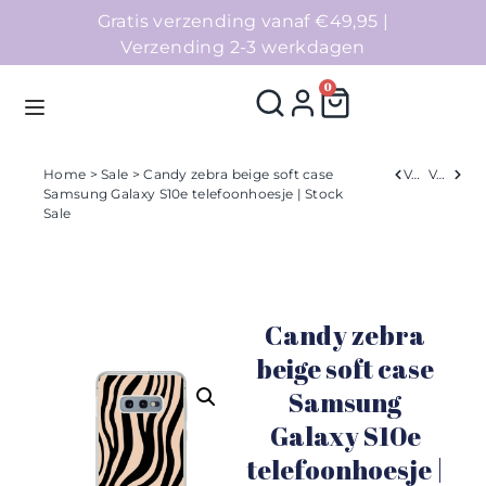
Gratis verzending vanaf €49,95 |
Verzending 2-3 werkdagen
0
Home
>
Sale
> Candy zebra beige soft case
Verleden
Volgend
Samsung Galaxy S10e telefoonhoesje | Stock
Sale
Homepage
Telefoonhoesjes
Candy zebra
Accessoires
beige soft case
Sale
Samsung
Galaxy S10e
Collecties
telefoonhoesje |