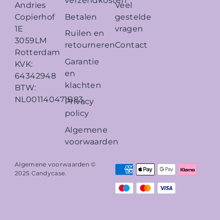
verzendkosten
Veel
Andries
Betalen
gestelde
Copierhof
vragen
1E
Ruilen en
3059LM
retourneren
Contact
Rotterdam
Garantie
KVK:
en
64342948
klachten
BTW:
NL001140471B83
Privacy
policy
Algemene
voorwaarden
Algemene voorwaarden ©
2025
Candycase
.