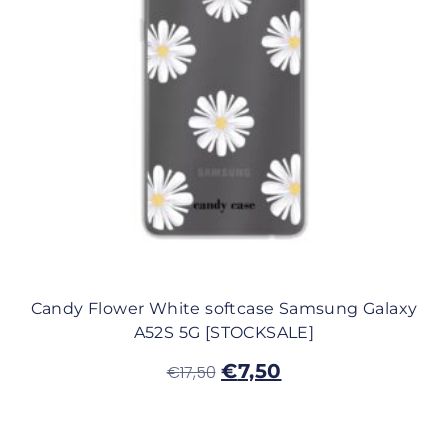
Candy Flower White softcase Samsung Galaxy
A52S 5G [STOCKSALE]
€
7,50
€
17,50