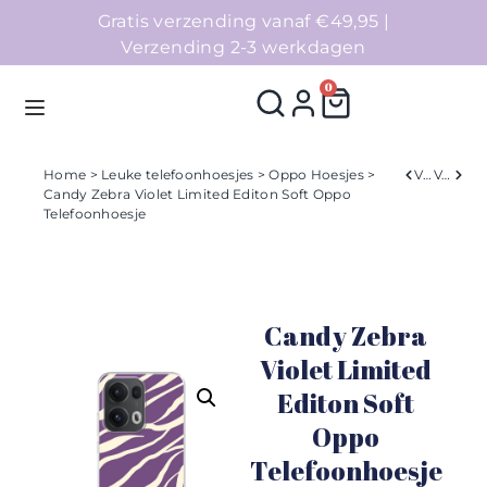
Gratis verzending vanaf €49,95 |
Verzending 2-3 werkdagen
0
Home
>
Leuke telefoonhoesjes
>
Oppo Hoesjes
>
Verleden
Volgend
Candy Zebra Violet Limited Editon Soft Oppo
Telefoonhoesje
Homepage
Telefoonhoesjes
Candy Zebra
Accessoires
Violet Limited
Sale
Editon Soft
Oppo
Collecties
Telefoonhoesje