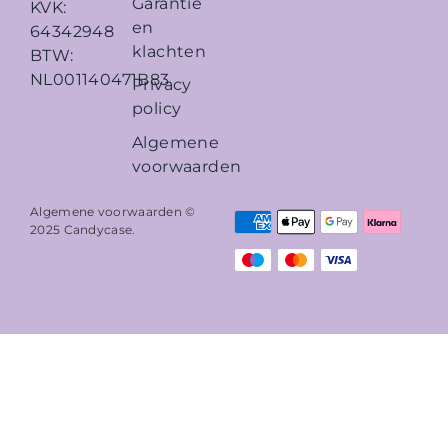
Garantie
KVK:
en
64342948
klachten
BTW:
NL001140471B83
Privacy
policy
Algemene
voorwaarden
Algemene voorwaarden ©
2025
Candycase
.