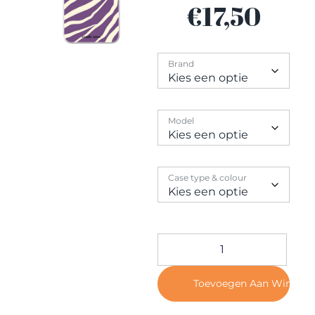
Contact
€
17,50
Brand
Model
Case type & colour
Toevoegen Aan Winkel