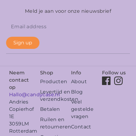
Meld je aan voor onze nieuwsbrief
Sign up
Neem
Shop
Info
Follow us
contact
Producten
About
op
Levertijd en
Blog
Hallo@candycase.nl
verzendkosten
Veel
Andries
Betalen
gestelde
Copierhof
vragen
1E
Ruilen en
3059LM
retourneren
Contact
Rotterdam