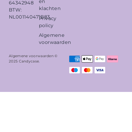
en
64342948
klachten
BTW:
NL001140471B83
Privacy
policy
Algemene
voorwaarden
Algemene voorwaarden ©
2025
Candycase
.