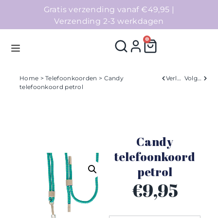
Gratis verzending vanaf €49,95 |
Verzending 2-3 werkdagen
0
Home
>
Telefoonkoorden
> Candy
Verleden
Volgend
telefoonkoord petrol
Homepage
Telefoonhoesjes
Candy
Accessoires
telefoonkoord
petrol
Sale
€
9,95
Collecties