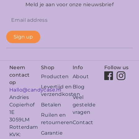
Meld je aan voor onze nieuwsbrief
Sign up
Neem
Shop
Info
Follow us
contact
Producten
About
op
Levertijd en
Blog
Hallo@candycase.nl
verzendkosten
Veel
Andries
Betalen
gestelde
Copierhof
vragen
1E
Ruilen en
3059LM
retourneren
Contact
Rotterdam
Garantie
KVK: