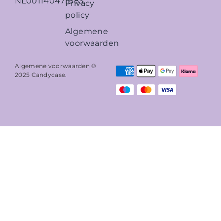
NL001140471B83
Privacy
policy
Algemene
voorwaarden
Algemene voorwaarden ©
2025
Candycase
.