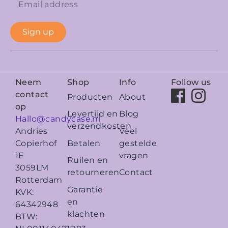
Sign up
Neem
Shop
Info
Follow us
contact
Producten
About
op
Levertijd en
Blog
Hallo@candycase.nl
verzendkosten
Veel
Andries
Betalen
gestelde
Copierhof
vragen
1E
Ruilen en
3059LM
retourneren
Contact
Rotterdam
Garantie
KVK:
en
64342948
klachten
BTW: