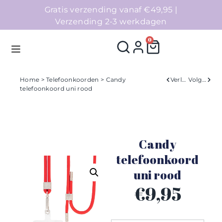
Gratis verzending vanaf €49,95 |
Verzending 2-3 werkdagen
0
Home
>
Telefoonkoorden
> Candy
Verleden
Volgend
telefoonkoord uni rood
Homepage
Telefoonhoesjes
Candy
Accessoires
telefoonkoord
uni rood
Sale
€
9,95
Collecties