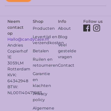
Neem
Shop
Info
Follow us
contact
Producten
About
op
Levertijd en
Blog
Hallo@candycase.nl
verzendkosten
Veel
Andries
Betalen
gestelde
Copierhof
vragen
1E
Ruilen en
3059LM
retourneren
Contact
Rotterdam
Garantie
KVK:
en
64342948
klachten
BTW:
NL001140471B83
Privacy
policy
Algemene