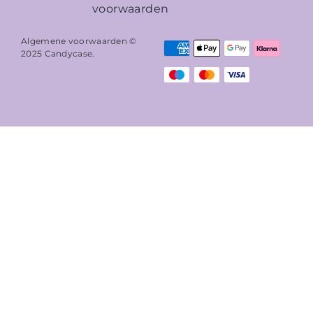
voorwaarden
Algemene voorwaarden ©
2025
Candycase
.