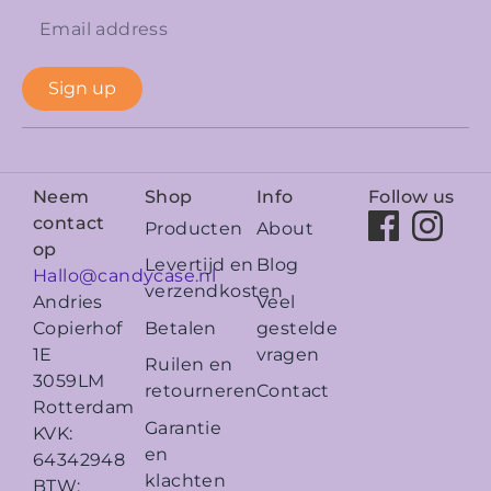
Sign up
Neem
Shop
Info
Follow us
contact
Producten
About
op
Levertijd en
Blog
Hallo@candycase.nl
verzendkosten
Veel
Andries
Betalen
gestelde
Copierhof
vragen
1E
Ruilen en
3059LM
retourneren
Contact
Rotterdam
Garantie
KVK:
en
64342948
klachten
BTW: