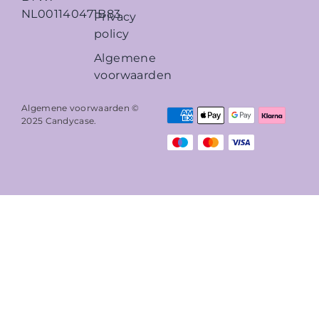
NL001140471B83
Privacy
policy
Algemene
voorwaarden
Algemene voorwaarden ©
2025
Candycase
.