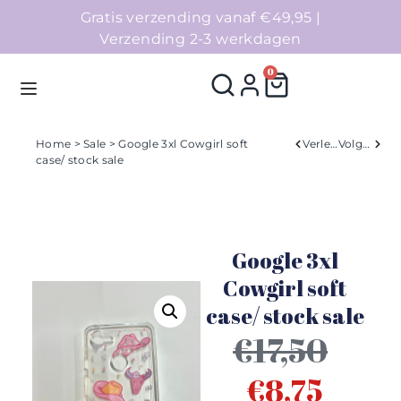
Gratis verzending vanaf €49,95 |
Verzending 2-3 werkdagen
0
Home
>
Sale
> Google 3xl Cowgirl soft
Verleden
Volgend
case/ stock sale
Homepage
Telefoonhoesjes
Google 3xl
Accessoires
Cowgirl soft
case/ stock sale
Sale
€
17,50
Collecties
€
8,75