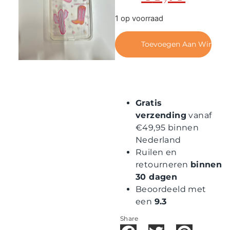
Contact
1 op voorraad
Toevoegen Aan Winkel
Gratis
verzending
vanaf
€49,95 binnen
Nederland
Ruilen en
retourneren
binnen
30 dagen
Beoordeeld met
een
9.3
Share