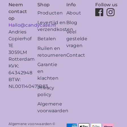
Neem
Shop
Info
Follow us
contact
Producten
About
op
Levertijd en
Blog
Hallo@candycase.nl
verzendkosten
Veel
Andries
Betalen
gestelde
Copierhof
vragen
1E
Ruilen en
3059LM
retourneren
Contact
Rotterdam
Garantie
KVK:
en
64342948
klachten
BTW:
NL001140471B83
Privacy
policy
Algemene
voorwaarden
Algemene voorwaarden ©