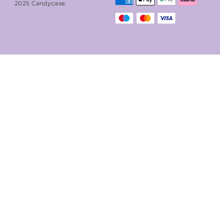
2025
Candycase
.