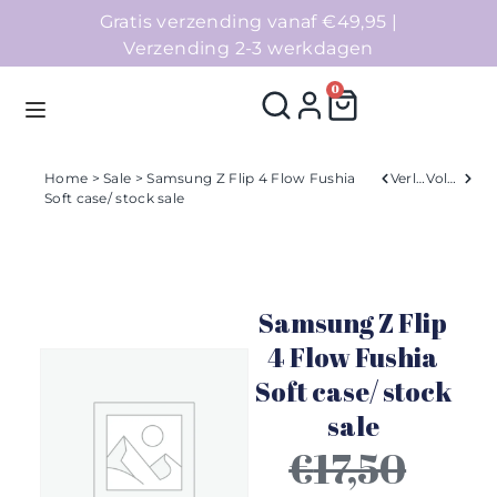
Gratis verzending vanaf €49,95 |
Verzending 2-3 werkdagen
0
Home
>
Sale
> Samsung Z Flip 4 Flow Fushia
Verleden
Volgend
Soft case/ stock sale
Homepage
Telefoonhoesjes
Samsung Z Flip
Accessoires
4 Flow Fushia
Soft case/ stock
Sale
sale
Collecties
€
17,50