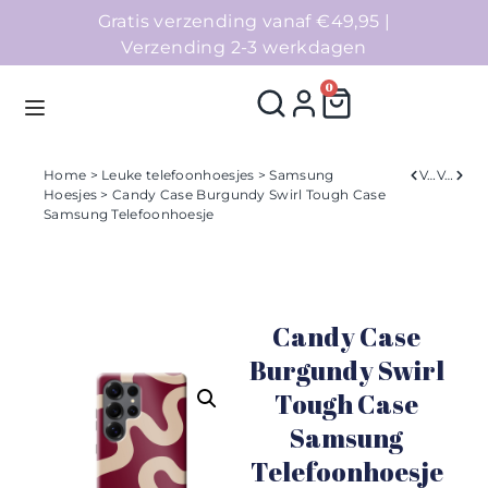
Gratis verzending vanaf €49,95 |
Verzending 2-3 werkdagen
0
Home
>
Leuke telefoonhoesjes
>
Samsung
Verleden
Volgend
Hoesjes
> Candy Case Burgundy Swirl Tough Case
Samsung Telefoonhoesje
Homepage
Telefoonhoesjes
Candy Case
Accessoires
Burgundy Swirl
Sale
Tough Case
Samsung
Collecties
Telefoonhoesje