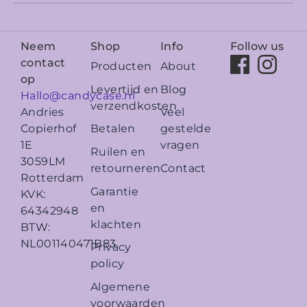
Neem
Shop
Info
Follow us
contact
Producten
About
op
Levertijd en
Blog
Hallo@candycase.nl
verzendkosten
Veel
Andries
Betalen
gestelde
Copierhof
vragen
1E
Ruilen en
3059LM
retourneren
Contact
Rotterdam
Garantie
KVK:
en
64342948
klachten
BTW:
NL001140471B83
Privacy
policy
Algemene
voorwaarden