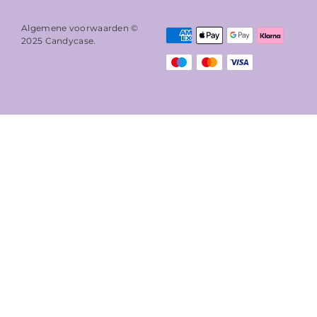
Algemene voorwaarden ©
2025
Candycase
.