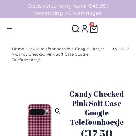
Gratis verzending vanaf €49,95 |
Verzending 2-3 werkdagen
0
Home
>
Leuke telefoonhoesjes
>
Google Hoesjes
Verleden
Volgend
> Candy Checked Pink Soft Case Google
Telefoonhoesje
Homepage
Telefoonhoesjes
Candy Checked
Accessoires
Pink Soft Case
Sale
Google
Telefoonhoesje
Collecties
€
17,50