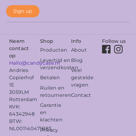
Sign up
Neem
Shop
Info
Follow us
contact
Producten
About
op
Levertijd en
Blog
Hallo@candycase.nl
verzendkosten
Veel
Andries
Betalen
gestelde
Copierhof
vragen
1E
Ruilen en
3059LM
retourneren
Contact
Rotterdam
Garantie
KVK:
en
64342948
klachten
BTW:
NL001140471B83
Privacy