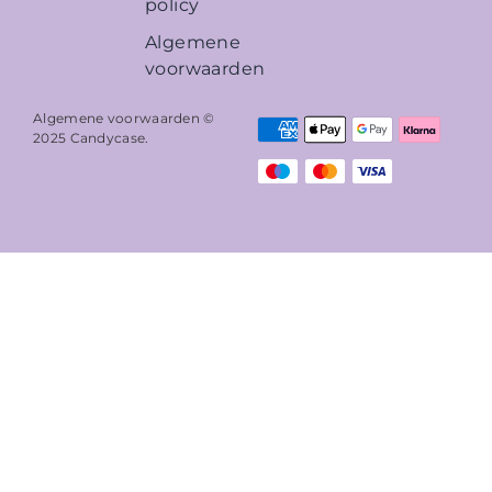
policy
Algemene
voorwaarden
Algemene voorwaarden ©
2025
Candycase
.