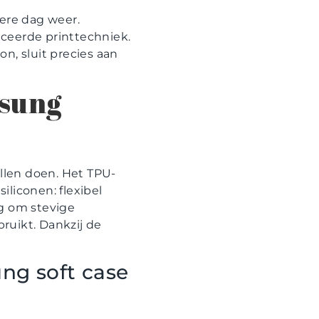
ere dag weer.
ceerde printtechniek.
n, sluit precies aan
msung
llen doen. Het TPU-
liconen: flexibel
eg om stevige
bruikt. Dankzij de
ng soft case