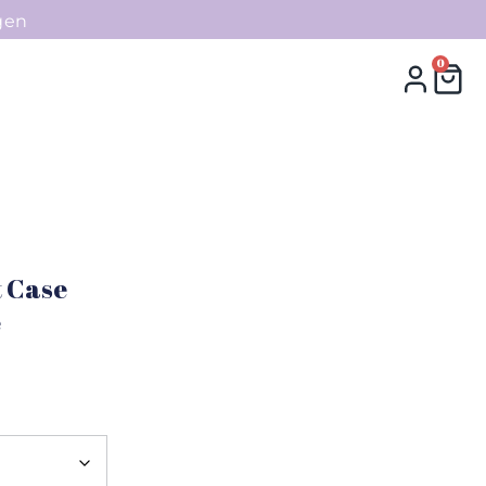
gen
0
0
Collecties
Contact
t Case
e