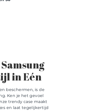
e Samsung
jl in Eén
len beschermen, is de
ng. Ken je het gevoel
 Onze trendy case maakt
s en laat tegelijkertijd