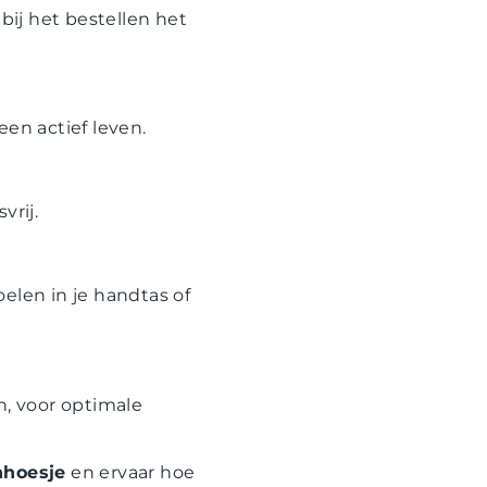
ij het bestellen het
een actief leven.
vrij.
elen in je handtas of
n, voor optimale
nhoesje
en ervaar hoe