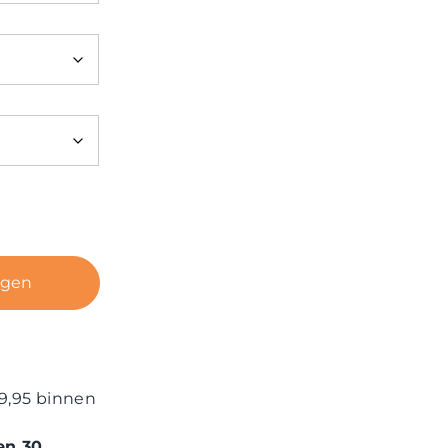
agen
9,95 binnen
en 30