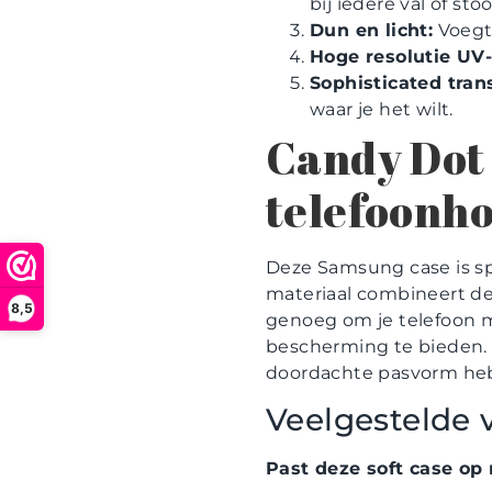
bij iedere val of stoo
Dun en licht:
Voegt 
Hoge resolutie UV-
Sophisticated tran
waar je het wilt.
Candy Dot 
telefoonho
Deze Samsung case is sp
materiaal combineert de 
8,5
genoeg om je telefoon m
bescherming te bieden. De
doordachte pasvorm heb 
Veelgestelde 
Past deze soft case o