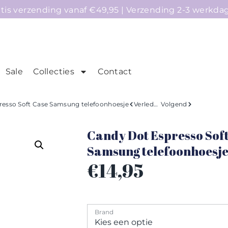
atis verzending vanaf €49,95 | Verzending 2-3 werkda
Sale
Collecties
Contact
mepage
Telefoonhoesjes
Accessoires
Sale
resso Soft Case Samsung telefoonhoesje
Verleden
Volgend
Candy Dot Espresso Sof
Samsung telefoonhoesj
€
14,95
Brand