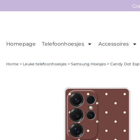
Gr
Homepage
Telefoonhoesjes
Accessoires
Ho
Homepage
Home
>
Leuke telefoonhoesjes
>
Samsung Hoesjes
> Candy Dot Esp
Telefoonhoesjes
Accessoires
Sale
Collecties
Contact