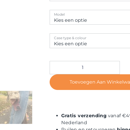
Model
Case type & colour
Toevoegen Aan Winkelw
Gratis verzending
vanaf €4
Nederland
Ruilen en retourneren
binn