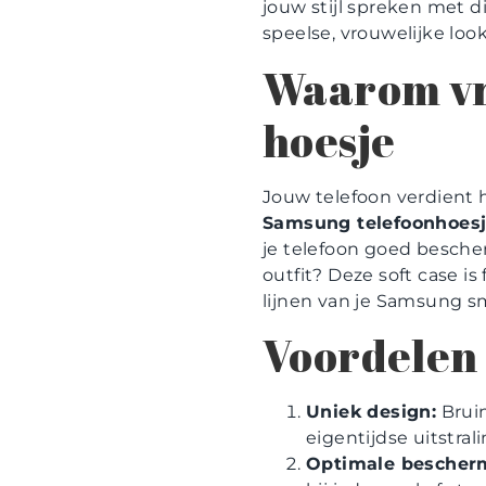
jouw stijl spreken met 
speelse, vrouwelijke look
Waarom vr
hoesje
Jouw telefoon verdient h
Samsung telefoonhoes
je telefoon goed besche
outfit? Deze soft case is
lijnen van je Samsung s
Voordelen 
Uniek design:
Bruin
eigentijdse uitstrali
Optimale bescher