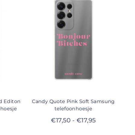
d Editon
Candy Quote Pink Soft Samsung
nhoesje
telefoonhoesje
€
17,50
-
€
17,95