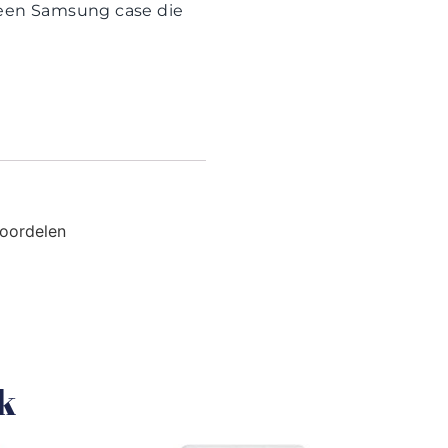
f een Samsung case die
eoordelen
uk