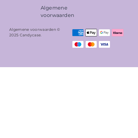
Algemene
voorwaarden
Algemene voorwaarden ©
2025
Candycase
.