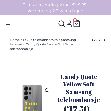
Gratis verzending vanaf €49,95 |
Verzending 2-3 werkdagen
0
Home
>
Leuke telefoonhoesjes
>
Samsung
Verleden
Volgend
Hoesjes
> Candy Quote Yellow Soft Samsung
telefoonhoesje
Homepage
Telefoonhoesjes
Candy Quote
Accessoires
Yellow Soft
Sale
Samsung
telefoonhoesje
Collecties
€
17,50
-