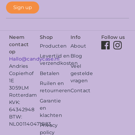
Sign up
Neem
Shop
Info
Follow us
contact
Producten
About
op
Levertijd en
Blog
Hallo@candycase.nl
verzendkosten
Veel
Andries
Betalen
gestelde
Copierhof
vragen
1E
Ruilen en
3059LM
retourneren
Contact
Rotterdam
Garantie
KVK:
en
64342948
klachten
BTW:
NL001140471B83
Privacy
policy