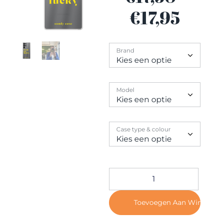
Contact
€
17,95
Brand
Model
Case type & colour
Toevoegen Aan Winkel