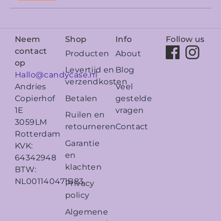
Neem
Shop
Info
Follow us
contact
Producten
About
op
Levertijd en
Blog
Hallo@candycase.nl
verzendkosten
Veel
Andries
Betalen
gestelde
Copierhof
vragen
1E
Ruilen en
3059LM
retourneren
Contact
Rotterdam
Garantie
KVK:
en
64342948
klachten
BTW:
NL001140471B83
Privacy
policy
Algemene