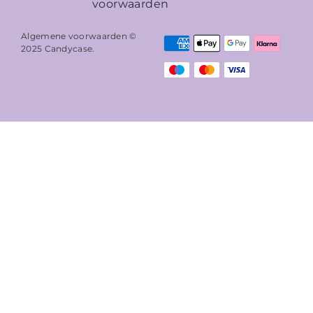
voorwaarden
Algemene voorwaarden ©
2025
Candycase
.