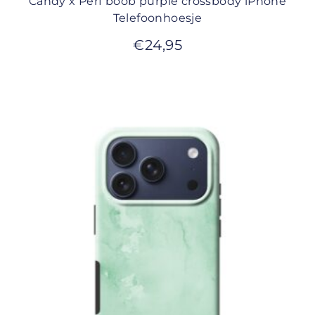
Candy x Perf boob purple crossbody iPhone
Telefoonhoesje
€
24,95