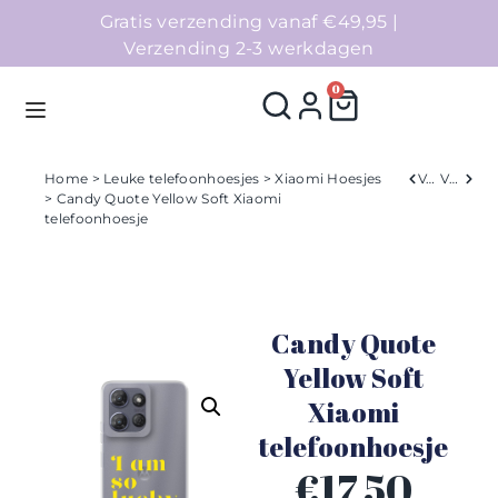
Gratis verzending vanaf €49,95 |
Verzending 2-3 werkdagen
0
Home
>
Leuke telefoonhoesjes
>
Xiaomi Hoesjes
Verleden
Volgend
> Candy Quote Yellow Soft Xiaomi
telefoonhoesje
Homepage
Telefoonhoesjes
Candy Quote
Accessoires
Yellow Soft
Sale
Xiaomi
telefoonhoesje
Collecties
€
17,50