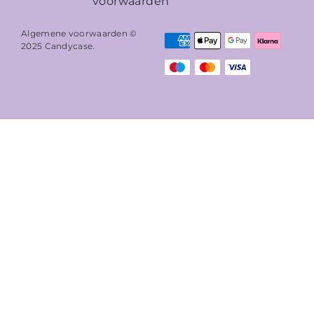
voorwaarden
Algemene voorwaarden ©
2025
Candycase
.