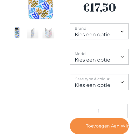
Contact
€
17,50
Brand
Model
Case type & colour
Toevoegen Aan Winkel