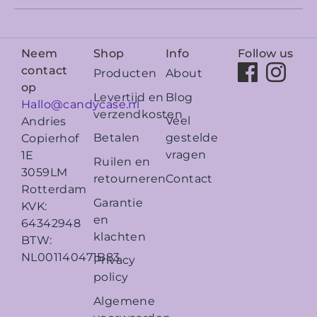
Neem
Shop
Info
Follow us
contact
Producten
About
op
Levertijd en
Blog
Hallo@candycase.nl
verzendkosten
Veel
Andries
Betalen
gestelde
Copierhof
vragen
1E
Ruilen en
3059LM
retourneren
Contact
Rotterdam
Garantie
KVK:
en
64342948
klachten
BTW:
NL001140471B83
Privacy
policy
Algemene