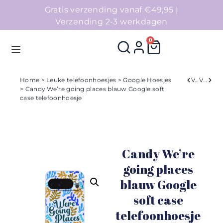
Gratis verzending vanaf €49,95 |
Verzending 2-3 werkdagen
0
Home
>
Leuke telefoonhoesjes
>
Google Hoesjes
Verleden
Volgend
> Candy We’re going places blauw Google soft
case telefoonhoesje
Homepage
Telefoonhoesjes
Candy We’re
Accessoires
going places
Sale
blauw Google
soft case
Collecties
telefoonhoesje