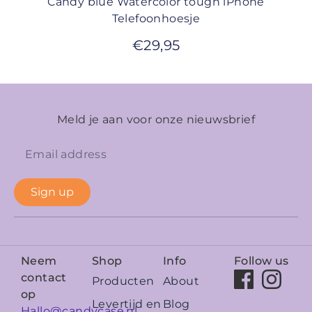
Candy blue Watercolor tough iPhone
Telefoonhoesje
€
29,95
Meld je aan voor onze nieuwsbrief
Sign up
Neem
Shop
Info
Follow us
contact
Producten
About
op
Levertijd en
Blog
Hallo@candycase.nl