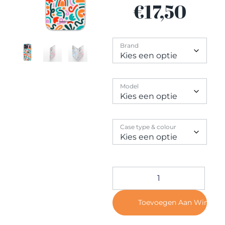
Contact
€
17,50
Brand
Model
Case type & colour
Toevoegen Aan Winkel