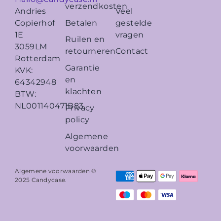
verzendkosten
Veel
Andries
Betalen
gestelde
Copierhof
vragen
1E
Ruilen en
3059LM
retourneren
Contact
Rotterdam
Garantie
KVK:
en
64342948
klachten
BTW:
NL001140471B83
Privacy
policy
Algemene
voorwaarden
Algemene voorwaarden ©
2025
Candycase
.