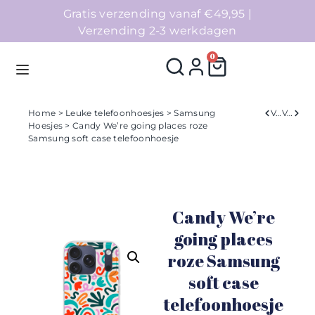
Gratis verzending vanaf €49,95 |
Verzending 2-3 werkdagen
0
Home
>
Leuke telefoonhoesjes
>
Samsung
Verleden
Volgend
Hoesjes
> Candy We’re going places roze
Samsung soft case telefoonhoesje
Homepage
Telefoonhoesjes
Candy We’re
Accessoires
going places
Sale
roze Samsung
soft case
Collecties
telefoonhoesje