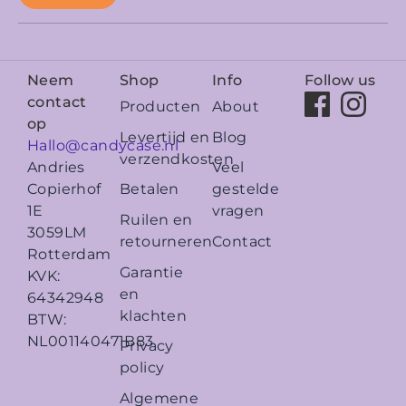
Neem
Shop
Info
Follow us
contact
Producten
About
op
Levertijd en
Blog
Hallo@candycase.nl
verzendkosten
Veel
Andries
Betalen
gestelde
Copierhof
vragen
1E
Ruilen en
3059LM
retourneren
Contact
Rotterdam
Garantie
KVK:
en
64342948
klachten
BTW:
NL001140471B83
Privacy
policy
Algemene