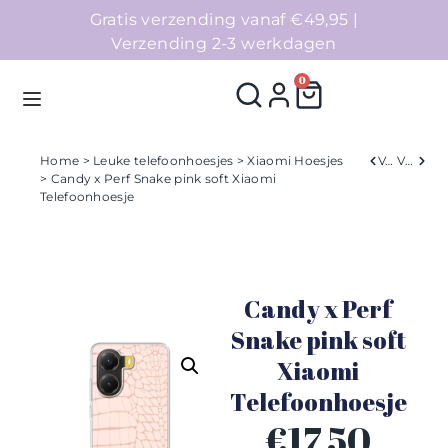
Gratis verzending vanaf €49,95 |
Verzending 2-3 werkdagen
0
Home
>
Leuke telefoonhoesjes
>
Xiaomi Hoesjes
Verleden
Volgend
> Candy x Perf Snake pink soft Xiaomi
Telefoonhoesje
Homepage
Telefoonhoesjes
Candy x Perf
Accessoires
Snake pink soft
Sale
Xiaomi
Telefoonhoesje
Collecties
€
17,50