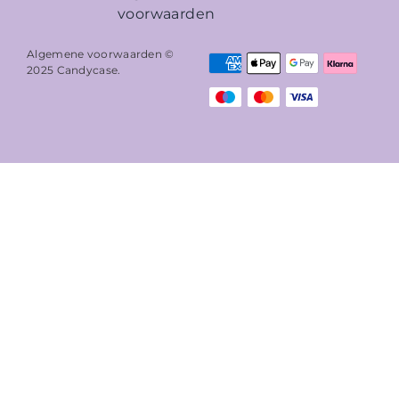
voorwaarden
Algemene voorwaarden ©
2025
Candycase
.