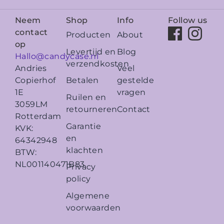
Neem
Shop
Info
Follow us
contact
Producten
About
op
Levertijd en
Blog
Hallo@candycase.nl
verzendkosten
Veel
Andries
Betalen
gestelde
Copierhof
vragen
1E
Ruilen en
3059LM
retourneren
Contact
Rotterdam
Garantie
KVK:
en
64342948
klachten
BTW:
NL001140471B83
Privacy
policy
Algemene
voorwaarden