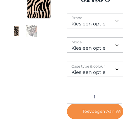
Contact
Brand
Model
Case type & colour
Toevoegen Aan Winkel