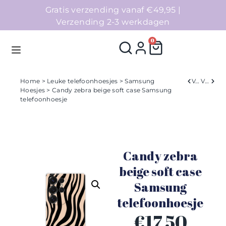
Gratis verzending vanaf €49,95 |
Verzending 2-3 werkdagen
0
Home
>
Leuke telefoonhoesjes
>
Samsung
Verleden
Volgend
Hoesjes
> Candy zebra beige soft case Samsung
telefoonhoesje
Homepage
Telefoonhoesjes
Candy zebra
Accessoires
beige soft case
Sale
Samsung
telefoonhoesje
Collecties
€
17,50