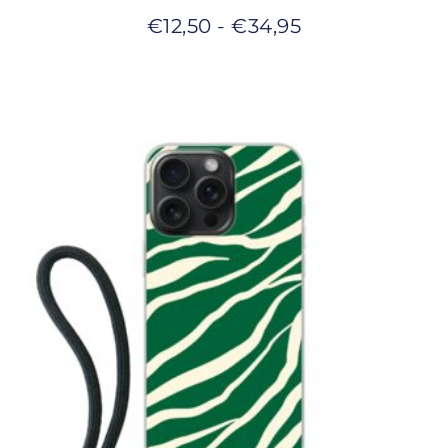
€
12,50
-
€
34,95