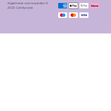
Algemene voorwaarden ©
2025
Candycase
.