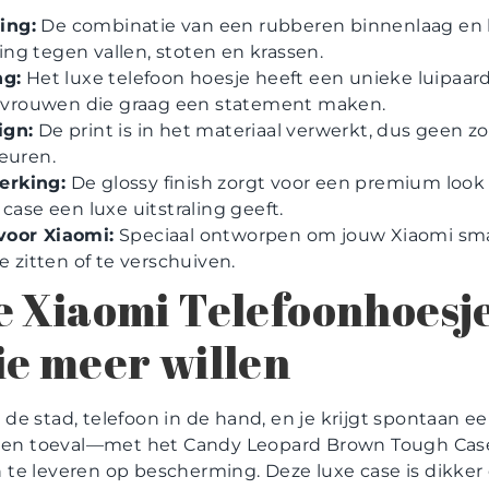
ing:
De combinatie van een rubberen binnenlaag en 
g tegen vallen, stoten en krassen.
ng:
Het luxe telefoon hoesje heeft een unieke luipaar
or vrouwen die graag een statement maken.
ign:
De print is in het materiaal verwerkt, dus geen zo
euren.
erking:
De glossy finish zorgt voor een premium look 
case een luxe uitstraling geeft.
voor Xiaomi:
Speciaal ontworpen om jouw Xiaomi sma
e zitten of te verschuiven.
 Xiaomi Telefoonhoesje
e meer willen
or de stad, telefoon in de hand, en je krijgt spontaan 
 geen toeval—met het Candy Leopard Brown Tough Cas
 in te leveren op bescherming. Deze luxe case is dikke