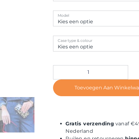
Model
Case type & colour
Toevoegen Aan Winkelw
Gratis verzending
vanaf €4
Nederland
Ruilen en retourneren
binn