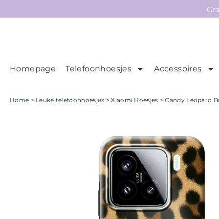
Gr
Homepage
Telefoonhoesjes
Accessoires
Ho
Homepage
Home
>
Leuke telefoonhoesjes
>
Xiaomi Hoesjes
> Candy Leopard B
Telefoonhoesjes
Accessoires
Sale
Collecties
Contact