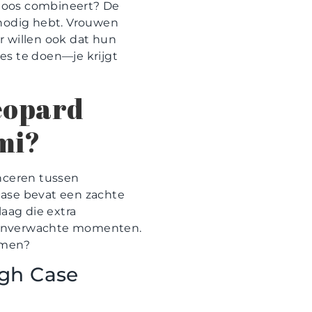
teloos combineert? De
 nodig hebt. Vrouwen
r willen ook dat hun
ies te doen—je krijgt
eopard
mi?
anceren tussen
 case bevat een zachte
aag die extra
vol onverwachte momenten.
emen?
gh Case