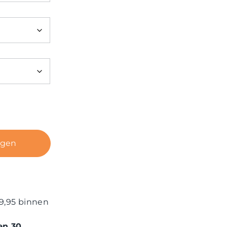
agen
9,95 binnen
en 30