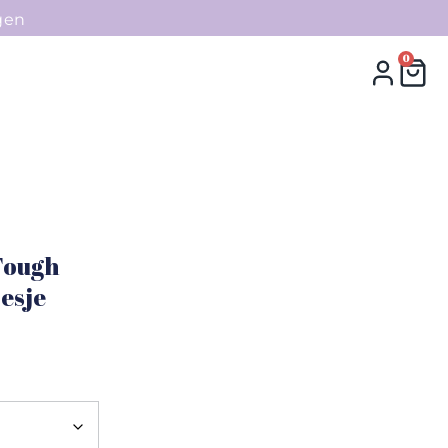
gen
0
0
Collecties
Contact
Tough
esje