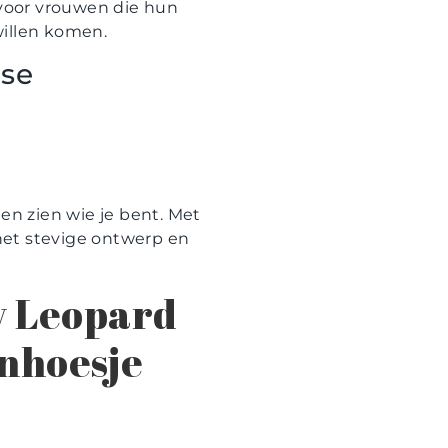
 voor vrouwen die hun
 willen komen.
ase
en zien wie je bent. Met
het stevige ontwerp en
y Leopard
nhoesje