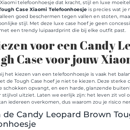
Xiaomi telefoonhoesje dat kracht, stijl en luxe moei
ough Case Xiaomi Telefoonhoesje
is precies wat je
t alleen goed beschermen tegen vallen en stoten, maa
onlijke stijl. Met deze luxe case hoef je geen concess
 een trendy luipaardprint die bij elke outfit past.
ezen voor een Candy L
gh Case voor jouw Xiao
ij het kiezen van een telefoonhoesje is vaak het bal
 Met de Tough Case hoef je niet te kiezen. Deze sterke
 schokken opvangt, en een harde, glanzende buitenl
stijlvol uitziet. Laten we eerlijk zijn: het leven zit 
n kan iedereen overkomen, dus waarom zou je risico n
n de Candy Leopard Brown Tou
onhoesje