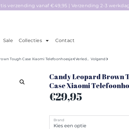
atis verzending vanaf €49,95 | Verzending 2-3 werkda
Sale
Collecties
Contact
mepage
Telefoonhoesjes
Accessoires
Sale
rown Tough Case Xiaomi Telefoonhoesje
Verleden
Volgend
Candy Leopard Brown 
Case Xiaomi Telefoonho
€
29,95
Brand