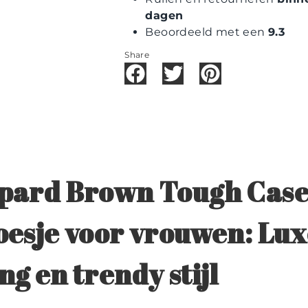
dagen
Beoordeeld met een
9.3
Share
pard Brown Tough Case
esje voor vrouwen: Lux
g en trendy stijl