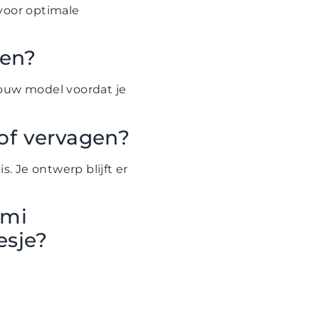
voor optimale
len?
jouw model voordat je
 of vervagen?
. Je ontwerp blijft er
omi
esje?