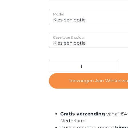
Model
Case type & colour
Toevoegen Aan Winkelw
Gratis verzending
vanaf €4
Nederland
Ruilen en retourneren
binn