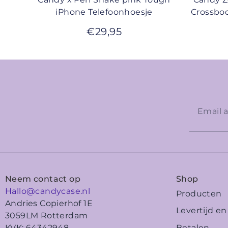
iPhone Telefoonhoesje
Crossbod
€
29,95
Neem contact op
Shop
Hallo@candycase.nl
Producten
Andries Copierhof 1E
Levertijd e
3059LM Rotterdam
Betalen
KVK: 64342948