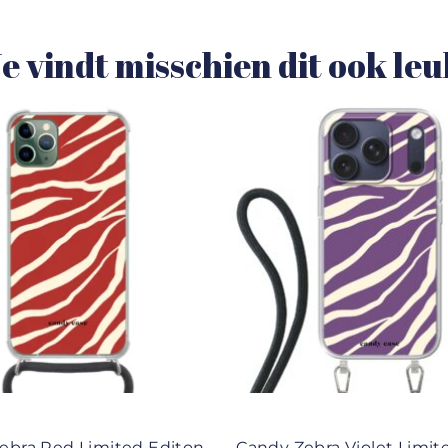
e vindt misschien dit ook le
ebra Red Limited Editon
Candy Zebra Violet Limit