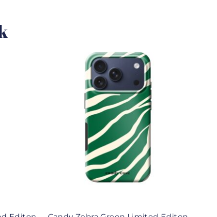
uk
ed Editon
Candy Zebra Green Limited Editon