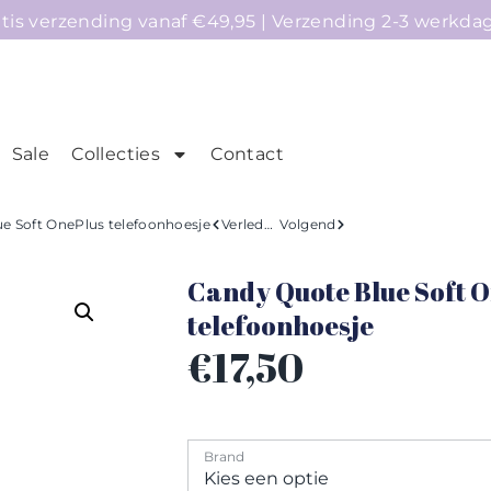
atis verzending vanaf €49,95 | Verzending 2-3 werkda
Sale
Collecties
Contact
mepage
Telefoonhoesjes
Accessoires
Sale
e Soft OnePlus telefoonhoesje
Verleden
Volgend
Candy Quote Blue Soft 
telefoonhoesje
€
17,50
Brand