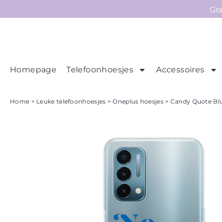
Gr
Homepage
Telefoonhoesjes
Accessoires
Ho
Homepage
Home
>
Leuke telefoonhoesjes
>
Oneplus hoesjes
> Candy Quote Blu
Telefoonhoesjes
Accessoires
Sale
Collecties
Contact