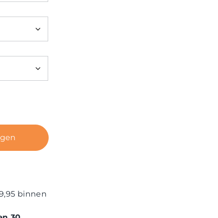
agen
9,95 binnen
en 30