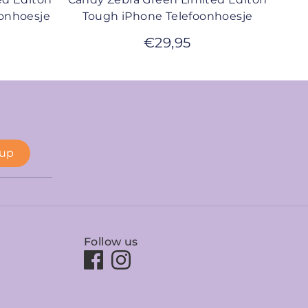
oonhoesje
Tough iPhone Telefoonhoesje
€
29,95
 up
Follow us