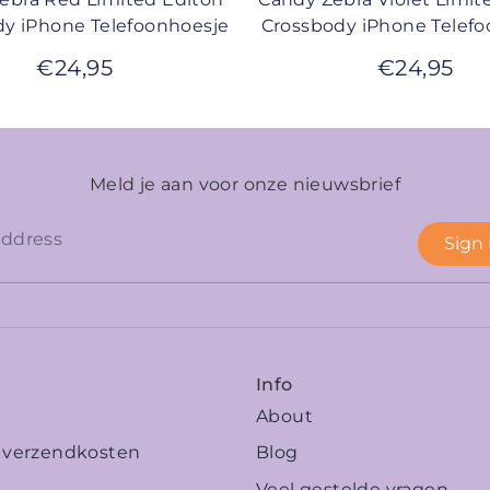
y iPhone Telefoonhoesje
Crossbody iPhone Telef
€
24,95
€
24,95
Meld je aan voor onze nieuwsbrief
Sign
Info
About
n verzendkosten
Blog
Veel gestelde vragen