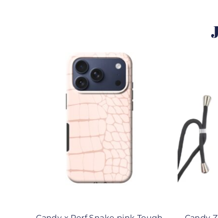
J
Candy x Perf Snake pink Tough
Candy Z