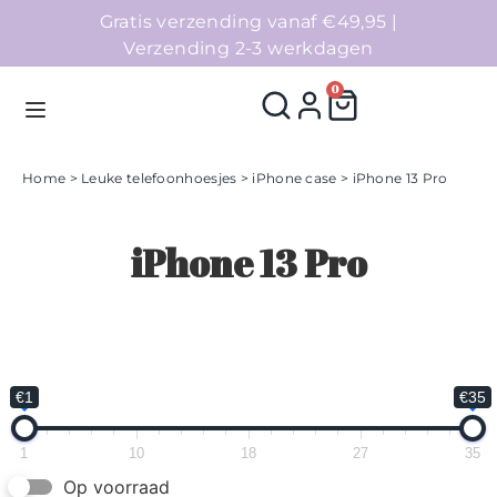
Gratis verzending vanaf €49,95 |
Verzending 2-3 werkdagen
0
Home
>
Leuke telefoonhoesjes
>
iPhone case
> iPhone 13 Pro
Homepage
iPhone 13 Pro
Telefoonhoesjes
Accessoires
Sale
€1
€35
Collecties
1
10
18
27
35
Op voorraad