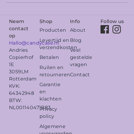
Neem
Shop
Info
Follow us
contact
Producten
About
op
Levertijd en
Blog
Hallo@candycase.nl
verzendkosten
Veel
Andries
Betalen
gestelde
Copierhof
vragen
1E
Ruilen en
3059LM
retourneren
Contact
Rotterdam
Garantie
KVK:
en
64342948
klachten
BTW:
NL001140471B83
Privacy
policy
Algemene
voorwaarden