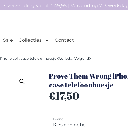
atis verzending vanaf €49,95 | Verzending 2-3 werkda
Sale
Collecties
Contact
mepage
Telefoonhoesjes
Accessoires
Sale
hone soft case telefoonhoesje
Verleden
Volgend
Prove Them Wrong iPhon
case telefoonhoesje
€
17,50
Brand