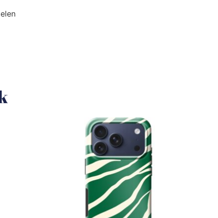
elen
uk