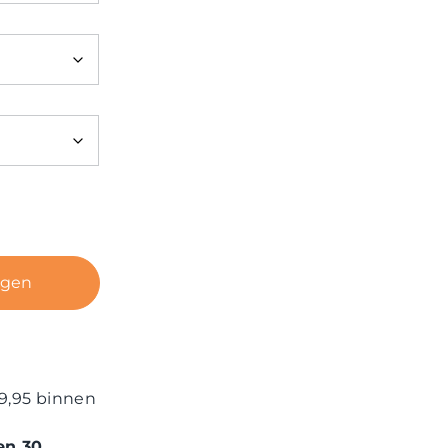
agen
9,95 binnen
en 30