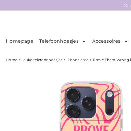
Gr
Homepage
Telefoonhoesjes
Accessoires
Ho
Homepage
Home
>
Leuke telefoonhoesjes
>
iPhone case
> Prove Them Wrong iP
Telefoonhoesjes
Accessoires
Sale
Collecties
Contact