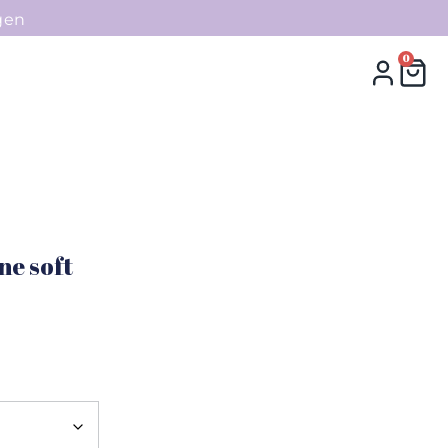
gen
0
0
Collecties
Contact
e soft