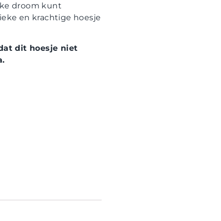
elke droom kunt
nieke en krachtige hoesje
at dit hoesje niet
a.