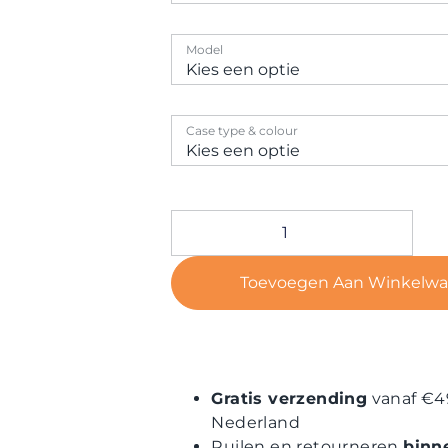
Model
Case type & colour
Toevoegen Aan Winkelw
Gratis verzending
vanaf €4
Nederland
Ruilen en retourneren
binn