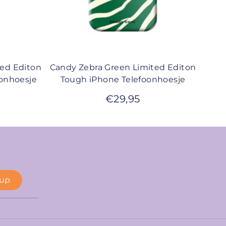
ted Editon
Candy Zebra Green Limited Editon
oonhoesje
Tough iPhone Telefoonhoesje
€
29,95
 up