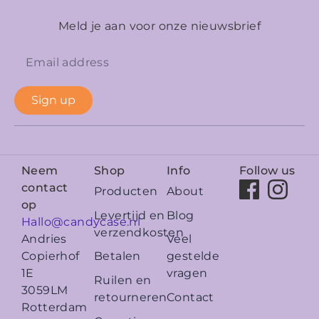
Meld je aan voor onze nieuwsbrief
Sign up
Neem
Shop
Info
Follow us
contact
Producten
About
op
Levertijd en
Blog
Hallo@candycase.nl
verzendkosten
Veel
Andries
Betalen
gestelde
Copierhof
vragen
1E
Ruilen en
3059LM
retourneren
Contact
Rotterdam