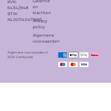
Garantie
KVK:
en
64342948
klachten
BTW:
NL001140471B83
Privacy
policy
Algemene
voorwaarden
Algemene voorwaarden ©
2025
Candycase
.