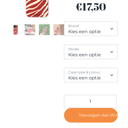
Contact
€
17,50
Brand
Model
Case type & colour
Toevoegen Aan Winkel