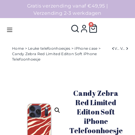
Gratis verzending vanaf €49,95 |
Verzending 2-3 werkdagen
0
Home
>
Leuke telefoonhoesjes
>
iPhone case
>
Verleden
Volgend
Candy Zebra Red Limited Editon Soft iPhone
Telefoonhoesje
Homepage
Telefoonhoesjes
Candy Zebra
Accessoires
Red Limited
Sale
Editon Soft
iPhone
Collecties
Telefoonhoesje