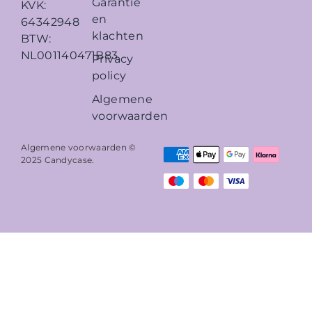
Garantie
KVK:
en
64342948
klachten
BTW:
NL001140471B83
Privacy
policy
Algemene
voorwaarden
Algemene voorwaarden ©
2025
Candycase
.