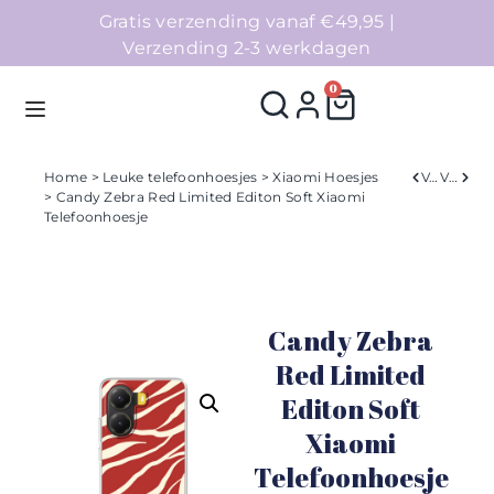
Gratis verzending vanaf €49,95 |
Verzending 2-3 werkdagen
0
Home
>
Leuke telefoonhoesjes
>
Xiaomi Hoesjes
Verleden
Volgend
> Candy Zebra Red Limited Editon Soft Xiaomi
Telefoonhoesje
Homepage
Telefoonhoesjes
Candy Zebra
Accessoires
Red Limited
Sale
Editon Soft
Xiaomi
Collecties
Telefoonhoesje