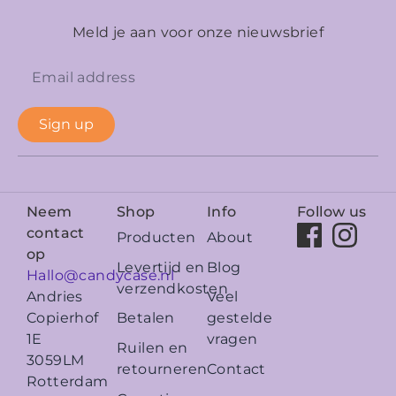
Meld je aan voor onze nieuwsbrief
Sign up
Neem
Shop
Info
Follow us
contact
Producten
About
op
Levertijd en
Blog
Hallo@candycase.nl
verzendkosten
Veel
Andries
Betalen
gestelde
Copierhof
vragen
1E
Ruilen en
3059LM
retourneren
Contact
Rotterdam