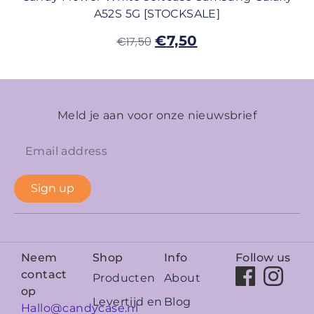
A52S 5G [STOCKSALE]
€
7,50
€
17,50
Meld je aan voor onze nieuwsbrief
Sign up
Neem
Shop
Info
Follow us
contact
Producten
About
op
Levertijd en
Blog
Hallo@candycase.nl