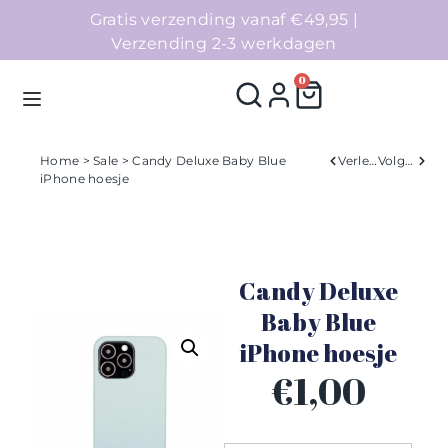
Gratis verzending vanaf €49,95 |
Verzending 2-3 werkdagen
0
Home
>
Sale
> Candy Deluxe Baby Blue
Verleden
Volgend
iPhone hoesje
Homepage
Telefoonhoesjes
Candy Deluxe
Accessoires
Baby Blue
iPhone hoesje
Sale
€
1,00
Collecties