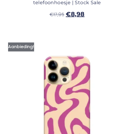
telefoonhoesje | Stock Sale
€
8,98
€
17,95
Aanbieding!