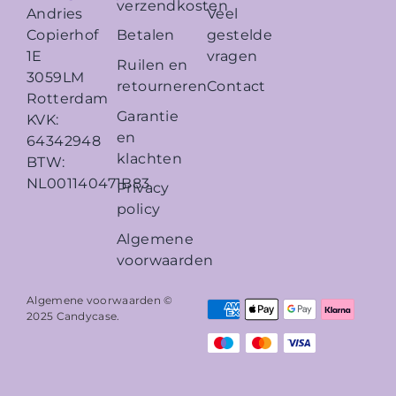
verzendkosten
Veel
Andries
Betalen
gestelde
Copierhof
vragen
1E
Ruilen en
3059LM
retourneren
Contact
Rotterdam
Garantie
KVK:
en
64342948
klachten
BTW:
NL001140471B83
Privacy
policy
Algemene
voorwaarden
Algemene voorwaarden ©
2025
Candycase
.