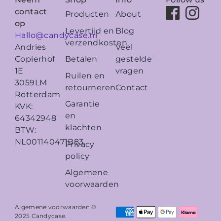
contact
Producten
About
op
Levertijd en
Blog
Hallo@candycase.nl
verzendkosten
Veel
Andries
Betalen
gestelde
Copierhof
vragen
1E
Ruilen en
3059LM
retourneren
Contact
Rotterdam
Garantie
KVK:
en
64342948
klachten
BTW:
NL001140471B83
Privacy
policy
Algemene
voorwaarden
Algemene voorwaarden ©
2025
Candycase
.