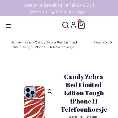
Gratis verzending vanaf €49,95 |
Verzending 2-3 werkdagen
0
Home
>
Sale
> Candy Zebra Red Limited
Verleden
Volgend
Editon Tough iPhone 11 Telefoonhoesje
Homepage
Telefoonhoesjes
Candy Zebra
Accessoires
Red Limited
Editon Tough
Sale
iPhone 11
Collecties
Telefoonhoesje