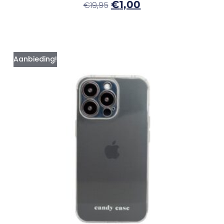
€
1,00
€
19,95
Aanbieding!