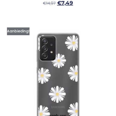
€
7,49
€
14,97
Aanbieding!