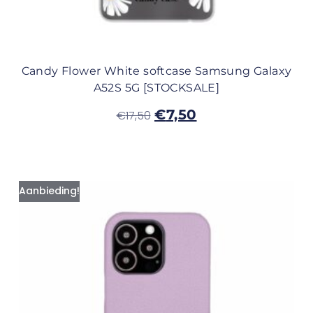
Candy Flower White softcase Samsung Galaxy
A52S 5G [STOCKSALE]
€
7,50
€
17,50
Aanbieding!