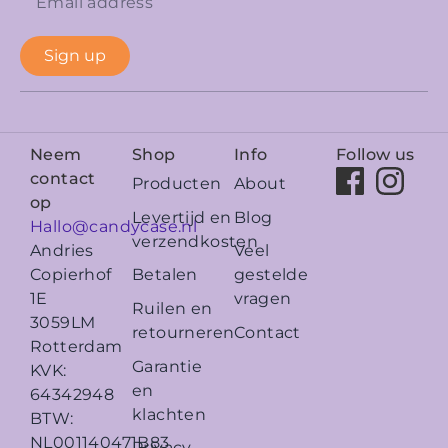
Sign up
Neem
Shop
Info
Follow us
contact
Producten
About
op
Levertijd en
Blog
Hallo@candycase.nl
verzendkosten
Veel
Andries
Betalen
gestelde
Copierhof
vragen
1E
Ruilen en
3059LM
retourneren
Contact
Rotterdam
Garantie
KVK:
en
64342948
klachten
BTW:
NL001140471B83
Privacy