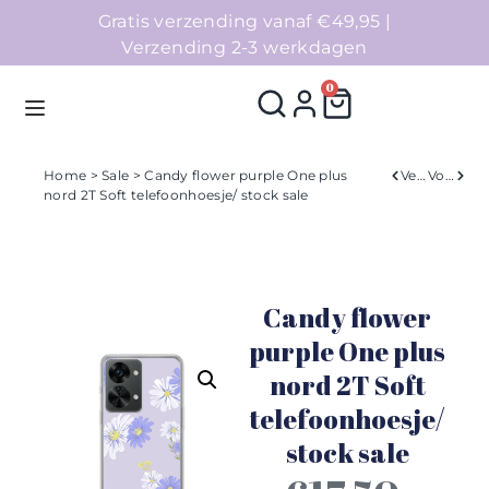
Gratis verzending vanaf €49,95 |
Verzending 2-3 werkdagen
0
Home
>
Sale
> Candy flower purple One plus
Verleden
Volgend
nord 2T Soft telefoonhoesje/ stock sale
Homepage
Telefoonhoesjes
Candy flower
Accessoires
purple One plus
nord 2T Soft
Sale
telefoonhoesje/
Collecties
stock sale