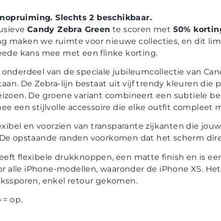
opruiming. Slechts 2 beschikbaar.
lusieve
Candy Zebra Green
te scoren met
50% kortin
 maken we ruimte voor nieuwe collecties, en dit limi
weede kans mee met een flinke korting.
 onderdeel van de speciale jubileumcollectie van Cand
aan. De Zebra-lijn bestaat uit vijf trendy kleuren die p
eizoen. De groene variant combineert een subtiele bei
ee een stijlvolle accessoire die elke outfit compleet 
lexibel en voorzien van transparante zijkanten die jo
 De opstaande randen voorkomen dat het scherm dire
eft flexibele drukknoppen, een matte finish en is ee
oor alle iPhone-modellen, waaronder de iPhone XS. Het 
ikssporen, enkel retour gekomen.
 = op.