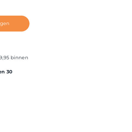
agen
9,95 binnen
en 30