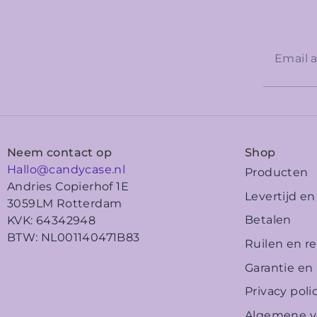
Neem contact op
Shop
Hallo@candycase.nl
Producten
Andries Copierhof 1E
Levertijd e
3059LM Rotterdam
Betalen
KVK: 64342948
BTW: NL001140471B83
Ruilen en r
Garantie en
Privacy poli
Algemene v