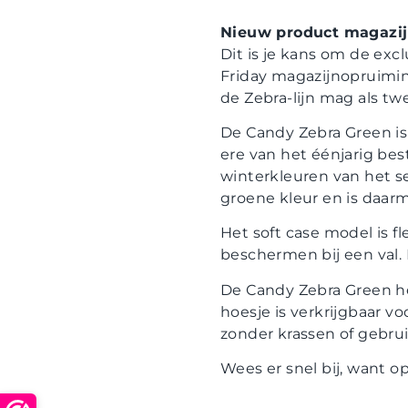
Nieuw product magazijn
Dit is je kans om de exc
Friday magazijnopruiming
de Zebra-lijn mag als t
De Candy Zebra Green is
ere van het éénjarig best
winterkleuren van het s
groene kleur en is daarm
Het soft case model is f
beschermen bij een val.
De Candy Zebra Green he
hoesje is verkrijgbaar v
zonder krassen of gebru
Wees er snel bij, want op