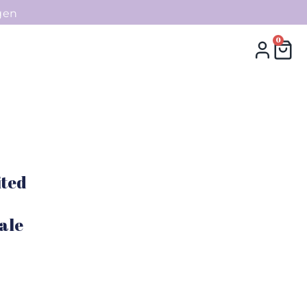
gen
0
0
Collecties
Contact
ited
ale