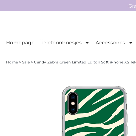
Gr
Homepage
Telefoonhoesjes
Accessoires
Ho
Homepage
Home
>
Sale
> Candy Zebra Green Limited Editon Soft iPhone XS Tel
Telefoonhoesjes
Accessoires
Sale
Collecties
Contact