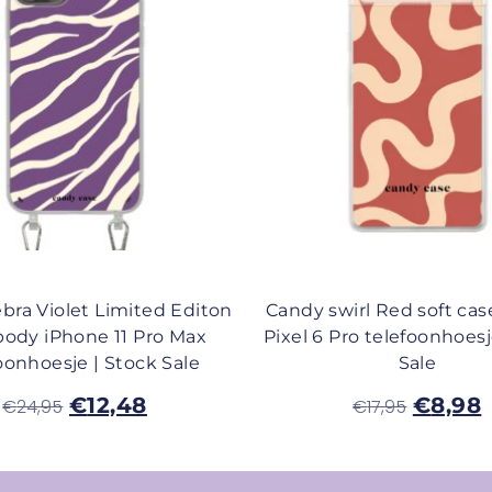
bra Violet Limited Editon
Candy swirl Red soft ca
body iPhone 11 Pro Max
Pixel 6 Pro telefoonhoesj
oonhoesje | Stock Sale
Sale
€
12,48
€
8,98
€
24,95
€
17,95