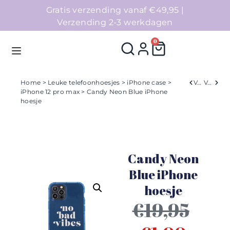
Gratis verzending vanaf €49,95 |
Verzending 2-3 werkdagen
0
Home
>
Leuke telefoonhoesjes
>
iPhone case
>
Verleden
Volgend
iPhone 12 pro max
> Candy Neon Blue iPhone
hoesje
Homepage
Telefoonhoesjes
Candy Neon
Accessoires
Blue iPhone
Sale
hoesje
€
19,95
Collecties