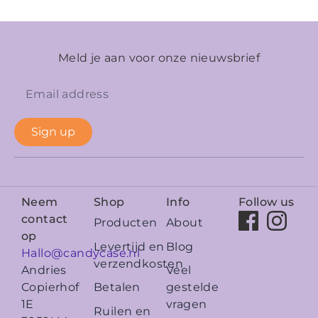
Meld je aan voor onze nieuwsbrief
Sign up
Neem
Shop
Info
Follow us
contact
Producten
About
op
Levertijd en
Blog
Hallo@candycase.nl
verzendkosten
Veel
Andries
Betalen
gestelde
Copierhof
vragen
1E
Ruilen en