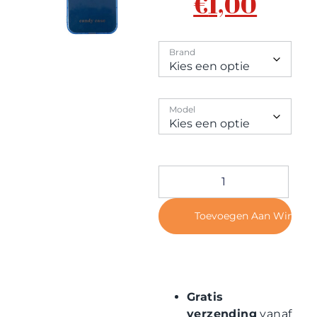
€
1,00
Contact
Brand
Model
Toevoegen Aan Winkel
Gratis
verzending
vanaf