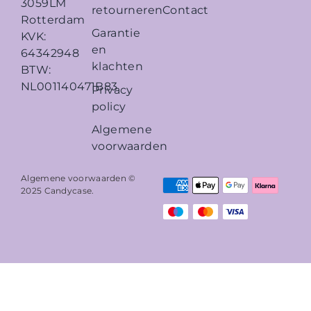
3059LM
retourneren
Contact
Rotterdam
Garantie
KVK:
en
64342948
klachten
BTW:
NL001140471B83
Privacy
policy
Algemene
voorwaarden
Algemene voorwaarden ©
2025
Candycase
.