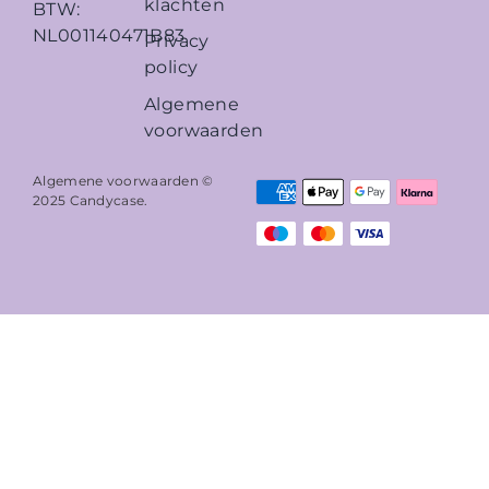
klachten
BTW:
NL001140471B83
Privacy
policy
Algemene
voorwaarden
Algemene voorwaarden ©
2025
Candycase
.