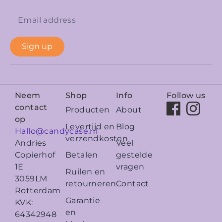
Sign up
Neem
Shop
Info
Follow us
contact
Producten
About
op
Levertijd en
Blog
Hallo@candycase.nl
verzendkosten
Veel
Andries
Betalen
gestelde
Copierhof
vragen
1E
Ruilen en
3059LM
retourneren
Contact
Rotterdam
Garantie
KVK:
en
64342948