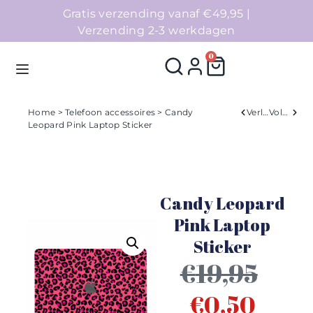
Gratis verzending vanaf €49,95 |
Verzending 2-3 werkdagen
0
Home
>
Telefoon accessoires
> Candy
Verleden
Volgend
Leopard Pink Laptop Sticker
Homepage
Telefoonhoesjes
Candy Leopard
Accessoires
Pink Laptop
Sticker
Sale
€
19,95
Collecties
€
0,50