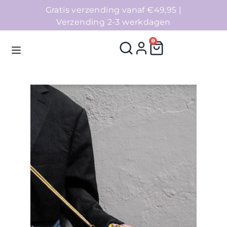
Gratis verzending vanaf €49,95 |
Verzending 2-3 werkdagen
0
Homepage
Telefoonhoesjes
Accessoires
Sale
Collecties