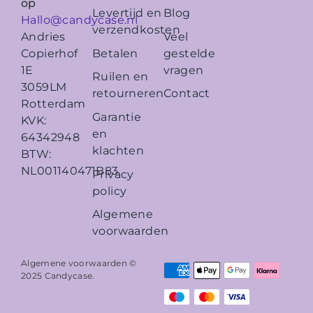
op
Levertijd en
Blog
Hallo@candycase.nl
verzendkosten
Veel
Andries
Betalen
gestelde
Copierhof
vragen
1E
Ruilen en
3059LM
retourneren
Contact
Rotterdam
Garantie
KVK:
en
64342948
klachten
BTW:
NL001140471B83
Privacy
policy
Algemene
voorwaarden
Algemene voorwaarden ©
2025
Candycase
.