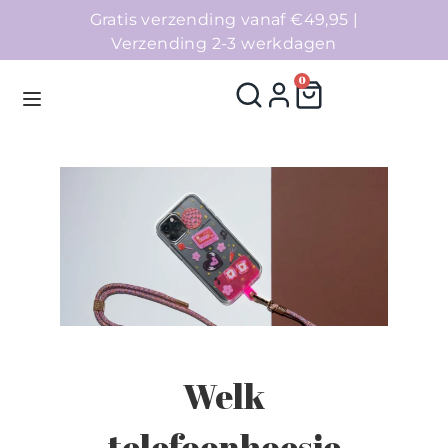
Gratis verzending vanaf €49,95 |
Verzending 2-3 werkdagen
0
Homepage
Telefoonhoesjes
Accessoires
Sale
Welk
Collecties
telefoonhoesje