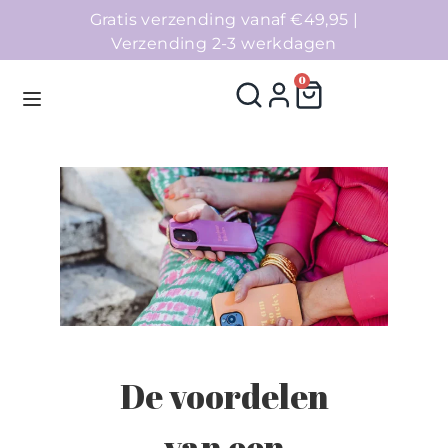
Gratis verzending vanaf €49,95 |
Verzending 2-3 werkdagen
0
Homepage
Telefoonhoesjes
Accessoires
Sale
De voordelen
Collecties
van een