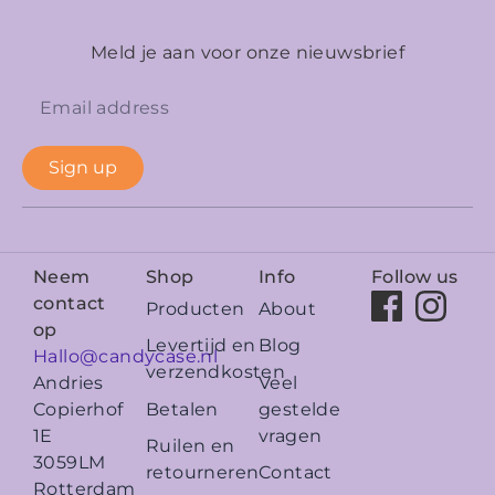
Meld je aan voor onze nieuwsbrief
Sign up
Neem
Shop
Info
Follow us
contact
Producten
About
op
Levertijd en
Blog
Hallo@candycase.nl
verzendkosten
Veel
Andries
Betalen
gestelde
Copierhof
vragen
1E
Ruilen en
3059LM
retourneren
Contact
Rotterdam