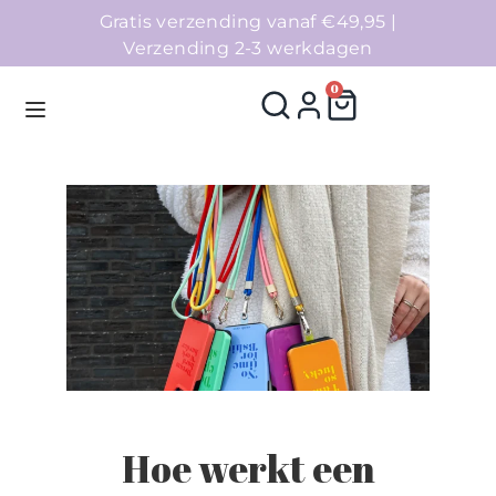
Gratis verzending vanaf €49,95 |
Verzending 2-3 werkdagen
0
Homepage
Telefoonhoesjes
Accessoires
Sale
Collecties
Hoe werkt een