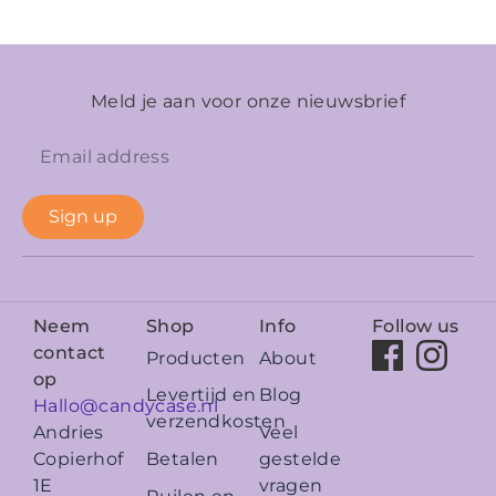
Meld je aan voor onze nieuwsbrief
Sign up
Neem
Shop
Info
Follow us
contact
Producten
About
op
Levertijd en
Blog
Hallo@candycase.nl
verzendkosten
Veel
Andries
Betalen
gestelde
Copierhof
vragen
1E