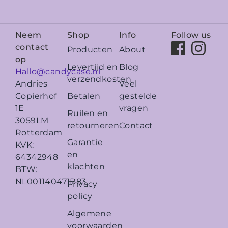
Neem
Shop
Info
Follow us
contact
Producten
About
op
Levertijd en
Blog
Hallo@candycase.nl
verzendkosten
Veel
Andries
Betalen
gestelde
Copierhof
vragen
1E
Ruilen en
3059LM
retourneren
Contact
Rotterdam
Garantie
KVK:
en
64342948
klachten
BTW:
NL001140471B83
Privacy
policy
Algemene
voorwaarden