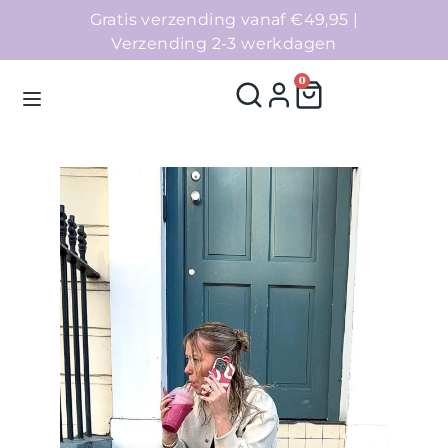
Gratis verzending vanaf €49,95 |
Verzending 2-3 werkdagen
0
Homepage
Telefoonhoesjes
Accessoires
Sale
Collecties