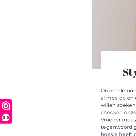
Sty
Onze telefoon
al mee op en 
willen zoeken
checken onze
8,5
Vroeger moest
tegenwoordig 
hoesje heeft 