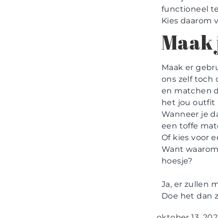
functioneel te
Kies daarom vo
Maak j
Maak er gebru
ons zelf toch
en matchen dez
het jou outfi
Wanneer je da
een toffe matc
Of kies voor 
Want waarom z
hoesje?
Ja, er zullen 
Doe het dan z
oktober 13, 202