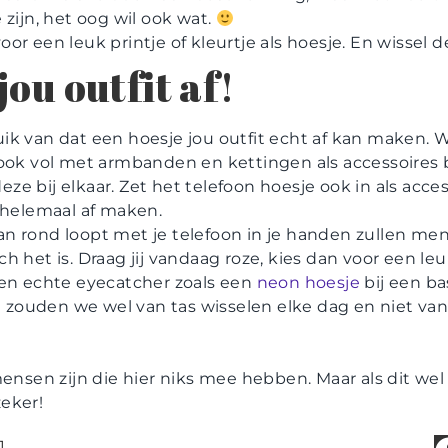
 zijn, het oog wil ook wat.
or een leuk printje of kleurtje als hoesje. En wissel d
ou outfit af!
ik van dat een hoesje jou outfit echt af kan maken.
 ook vol met armbanden en kettingen als accessoires b
e bij elkaar. Zet het telefoon hoesje ook in als acces
t helemaal af maken.
n rond loopt met je telefoon in je handen zullen me
h het is. Draag jij vandaag roze, kies dan voor een leu
een echte eyecatcher zoals een
neon hoesje
bij een bas
ouden we wel van tas wisselen elke dag en niet van
mensen zijn die hier niks mee hebben. Maar als dit wel b
eker!
1