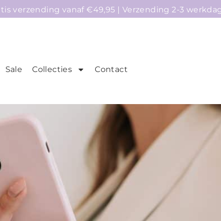
atis verzending vanaf €49,95 | Verzending 2-3 werkda
Sale
Collecties
Contact
mepage
Telefoonhoesjes
Accessoires
Sale