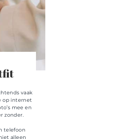
tfit
ochtends vaak
e op internet
oto’s mee en
r zonder.
n telefoon
iet alleen