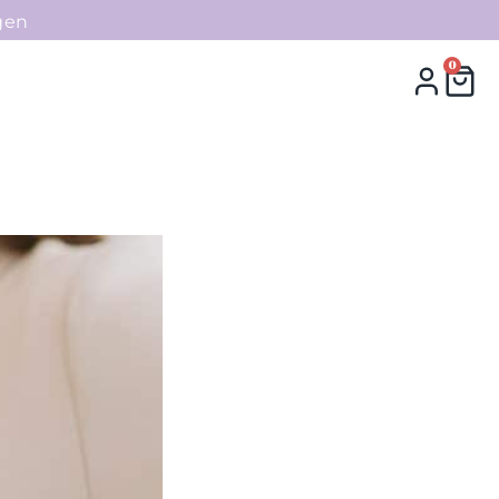
gen
0
0
Collecties
Contact