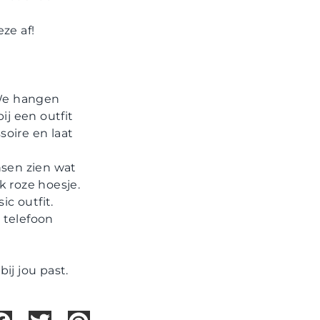
eze af!
 We hangen
ij een outfit
soire en laat
nsen zien wat
k roze hoesje.
ic outfit.
 telefoon
ij jou past.