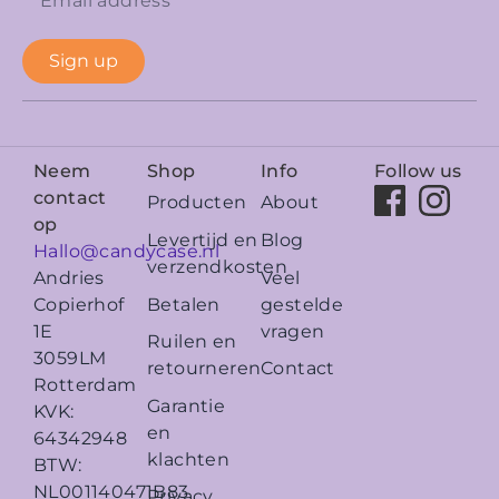
Sign up
Neem
Shop
Info
Follow us
contact
Producten
About
op
Levertijd en
Blog
Hallo@candycase.nl
verzendkosten
Veel
Andries
Betalen
gestelde
Copierhof
vragen
1E
Ruilen en
3059LM
retourneren
Contact
Rotterdam
Garantie
KVK:
en
64342948
klachten
BTW:
NL001140471B83
Privacy