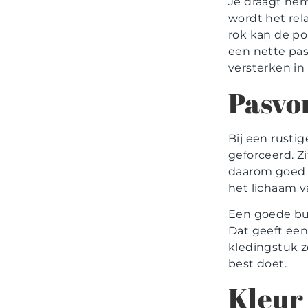
Je draagt hem
wordt het rel
rok kan de po
een nette pas
versterken in 
Pasvo
Bij een rustig
geforceerd. Zi
daarom goed 
het lichaam va
Een goede but
Dat geeft een 
kledingstuk zo
best doet.
Kleur