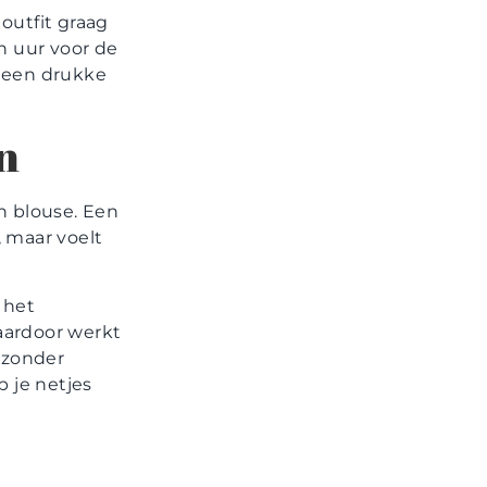
outfit graag
en uur voor de
p een drukke
n
n blouse. Een
, maar voelt
t het
aardoor werkt
 zonder
p je netjes