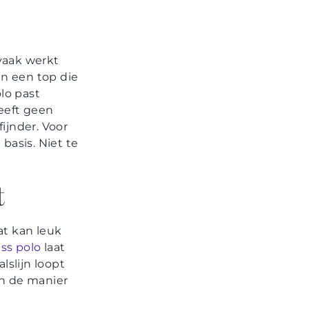
 vaak werkt
n een top die
lo past
heeft geen
fijnder. Voor
basis. Niet te
t
at kan leuk
ss polo
laat
lslijn loopt
en de manier