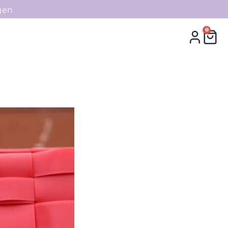
gen
0
0
Collecties
Contact