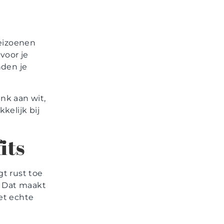
seizoenen
 voor je
nden je
enk aan wit,
kelijk bij
its
gt rust toe
. Dat maakt
et echte