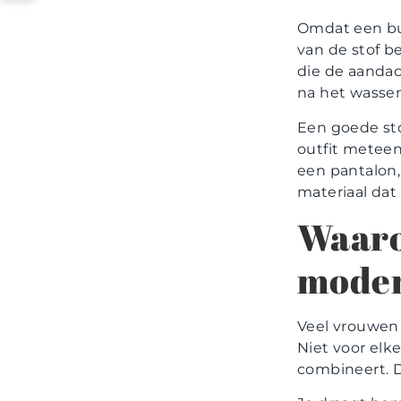
Omdat een but
van de stof be
die de aandach
na het wassen
Een goede sto
outfit meteen
een pantalon, 
materiaal dat 
Waaro
moder
Veel vrouwen 
Niet voor elk
combineert. D