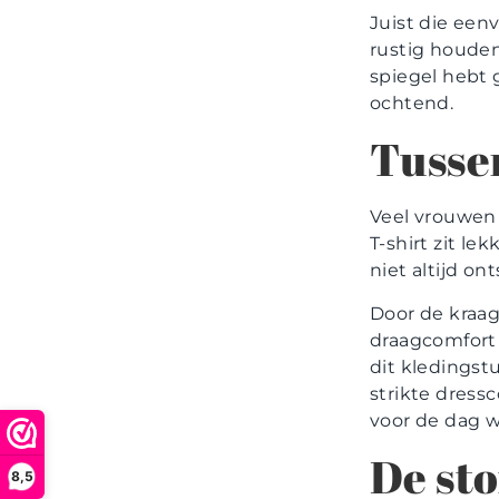
Juist die een
rustig houden.
spiegel hebt 
ochtend.
Tussen
Veel vrouwen 
T-shirt zit le
niet altijd on
Door de kraag 
draagcomfort 
dit kledings
strikte dress
voor de dag wi
De sto
8,5