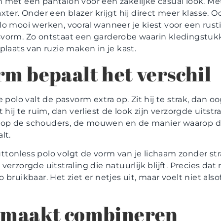
 met een pantalon voor een zakelijke casual look. Me
axter. Onder een blazer krijgt hij direct meer klasse. 
lo mooi werken, vooral wanneer je kiest voor een rust
vorm. Zo ontstaat een garderobe waarin kledingstuk
plaats van ruzie maken in je kast.
rm bepaalt het verschil
e polo valt de pasvorm extra op. Zit hij te strak, dan oo
t hij te ruim, dan verliest de look zijn verzorgde uitstra
op de schouders, de mouwen en de manier waarop de
lt.
tonless polo volgt de vorm van je lichaam zonder stra
verzorgde uitstraling die natuurlijk blijft. Precies dat
 bruikbaar. Het ziet er netjes uit, maar voelt niet alsof
 maakt combineren