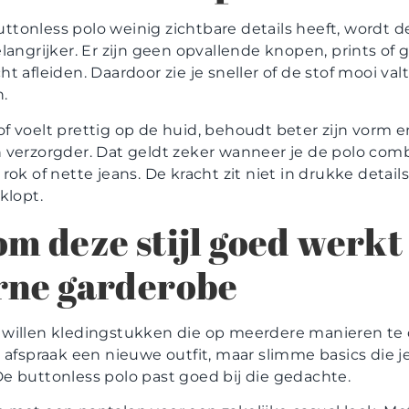
tonless polo weinig zichtbare details heeft, wordt de
langrijker. Er zijn geen opvallende knopen, prints of g
t afleiden. Daardoor zie je sneller of de stof mooi valt
.
f voelt prettig op de huid, behoudt beter zijn vorm 
 verzorgder. Dat geldt zeker wanneer je de polo com
rok of nette jeans. De kracht zit niet in drukke details
klopt.
m deze stijl goed werkt 
ne garderobe
willen kledingstukken die op meerdere manieren te d
e afspraak een nieuwe outfit, maar slimme basics die j
e buttonless polo past goed bij die gedachte.