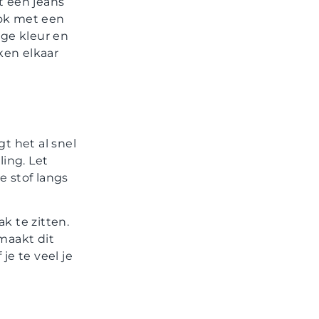
t een jeans
Ook met een
ige kleur en
ken elkaar
gt het al snel
ling. Let
 stof langs
k te zitten.
 maakt dit
 je te veel je