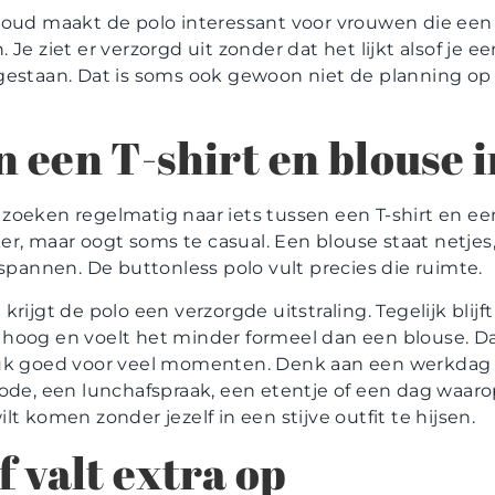
voud maakt de polo interessant voor vrouwen die een 
 Je ziet er verzorgd uit zonder dat het lijkt alsof je e
gestaan. Dat is soms ook gewoon niet de planning o
 een T-shirt en blouse i
zoeken regelmatig naar iets tussen een T-shirt en ee
kker, maar oogt soms te casual. Een blouse staat netjes
tspannen. De buttonless polo vult precies die ruimte.
krijgt de polo een verzorgde uitstraling. Tegelijk blijf
hoog en voelt het minder formeel dan een blouse. D
tuk goed voor veel momenten. Denk aan een werkdag
code, een lunchafspraak, een etentje of een dag waaro
lt komen zonder jezelf in een stijve outfit te hijsen.
f valt extra op