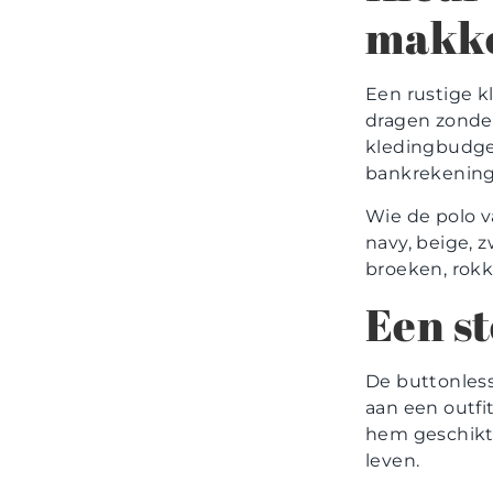
makke
Een rustige k
dragen zonder 
kledingbudget
bankrekening 
Wie de polo v
navy, beige, z
broeken, rokk
Een st
De buttonless 
aan een outfi
hem geschikt 
leven.