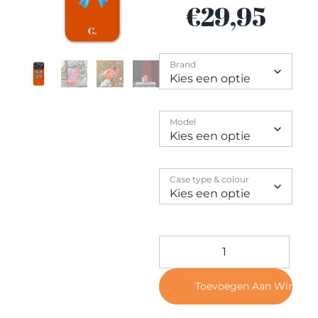
Contact
€
29,95
Brand
Model
Case type & colour
Toevoegen Aan Winkel