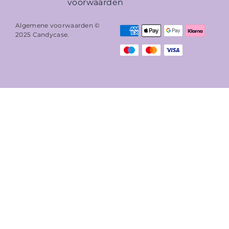
voorwaarden
Algemene voorwaarden ©
2025
Candycase
.