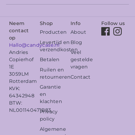
Neem
Shop
Info
Follow us
contact
Producten
About
op
Levertijd en
Blog
Hallo@candycase.nl
verzendkosten
Veel
Andries
Betalen
gestelde
Copierhof
vragen
1E
Ruilen en
3059LM
retourneren
Contact
Rotterdam
Garantie
KVK:
en
64342948
klachten
BTW:
NL001140471B83
Privacy
policy
Algemene