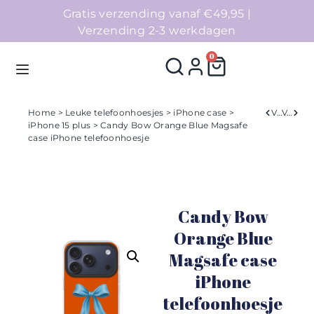
Gratis verzending vanaf €49,95 |
Verzending 2-3 werkdagen
0
Home
>
Leuke telefoonhoesjes
>
iPhone case
>
Verleden
Volgend
iPhone 15 plus
> Candy Bow Orange Blue Magsafe
case iPhone telefoonhoesje
Homepage
Telefoonhoesjes
Candy Bow
Accessoires
Orange Blue
Sale
Magsafe case
iPhone
Collecties
telefoonhoesje