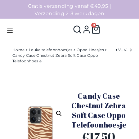
Gratis verzending vanaf €49,95 |
Verzending 2-3 werkdagen
0
Home
>
Leuke telefoonhoesjes
>
Oppo Hoesjes
>
Verleden
Volgend
Candy Case Chestnut Zebra Soft Case Oppo
Telefoonhoesje
Homepage
Telefoonhoesjes
Candy Case
Accessoires
Chestnut Zebra
Sale
Soft Case Oppo
Telefoonhoesje
Collecties
€
17,50