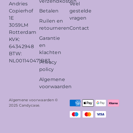
verzendkosten
Veel
Andries
Betalen
gestelde
Copierhof
vragen
1E
Ruilen en
3059LM
retourneren
Contact
Rotterdam
Garantie
KVK:
en
64342948
klachten
BTW:
NL001140471B83
Privacy
policy
Algemene
voorwaarden
Algemene voorwaarden ©
2025
Candycase
.