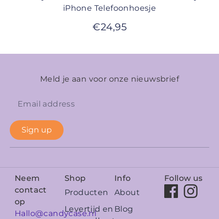
iPhone Telefoonhoesje
€
24,95
Meld je aan voor onze nieuwsbrief
Sign up
Neem
Shop
Info
Follow us
contact
Producten
About
op
Levertijd en
Blog
Hallo@candycase.nl